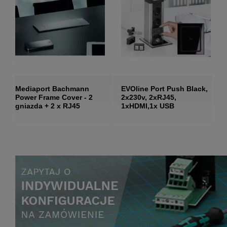
Mediaport Bachmann
EVOline Port Push Black,
Power Frame Cover - 2
2x230v, 2xRJ45,
gniazda + 2 x RJ45
1xHDMI,1x USB
ładowarka, wieko czarne
szkło