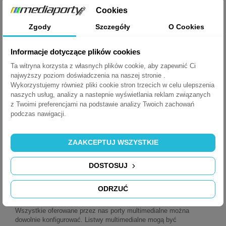
najróżniejszych zastosowaniach.
Cookies
Obecnie trudno wyobrazić sobie salę konferencyjną bez przyłączy
Zgody
Szczegóły
O Cookies
multimedialnych. Funkcjonalne i praktyczne, ułatwiają dostęp do
mediów użytkownikom i ograniczają bałagan powstały przez
nadmierną ilość okablowania.
Informacje dotyczące plików cookies
Ta witryna korzysta z własnych plików cookie, aby zapewnić Ci
najwyższy poziom doświadczenia na naszej stronie .
Ponadto oferujemy również szeroki wybór gniazd blatowych
Wykorzystujemy również pliki cookie stron trzecich w celu ulepszenia
najlepszych marek do zastosowania w blatach kuchennych, w
warunkach domowych, do biurek, stołów, sof itp.
naszych usług, analizy a nastepnie wyświetlania reklam związanych
z Twoimi preferencjami na podstawie analizy Twoich zachowań
podczas nawigacji.
Mediaporty i gniazda blatowe nie tylko
do sal konferencyjnych
ZAAKCEPTUJ WSZYSTKIE
DOSTOSUJ
Elastyczne, dostosowane do Twoich
potrzeb mediaporty
ODRZUĆ
Wszystkie oferowane przez nas porty multimedialne można
dowolnie konfigurować. Listwy multimedialne mogą być