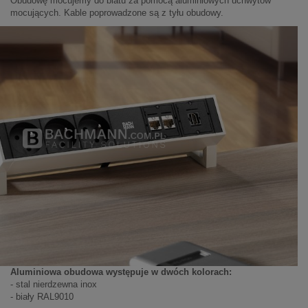
Obudowę mocujemy do blatu za pomocą aluminiowych uchwytów
mocujących. Kable poprowadzone są z tyłu obudowy.
Aluminiowa obudowa występuje w dwóch kolorach:
- stal nierdzewna inox
- biały RAL9010