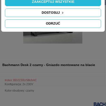
ZAAKCEPTUJ WSZYSTKIE
DOSTOSUJ
ODRZUĆ
Bachmann Desk 2 czarny - Gniazdo montowane na blacie
Index: BD2230USBchAC
Konfiguracja: 2x 230V
Kolor obudowy: czarny