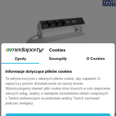
Cookies
Zgody
Szczegóły
O Cookies
Informacje dotyczące plików cookies
Mediaport Bachmann Desk2 - 3x 230V + 2x RJ45 + HDMI + USB
Ta witryna korzysta z własnych plików cookie, aby zapewnić Ci
najwyższy poziom doświadczenia na naszej stronie .
Wykorzystujemy również pliki cookie stron trzecich w celu ulepszenia
Index: BD232302RJUSBHDi
3 gniazda schuko + 2 gniazda RJ45 + 1 gniazdo HDMI + 1 gniazdo USB
naszych usług, analizy a nastepnie wyświetlania reklam związanych
z Twoimi preferencjami na podstawie analizy Twoich zachowań
podczas nawigacji.