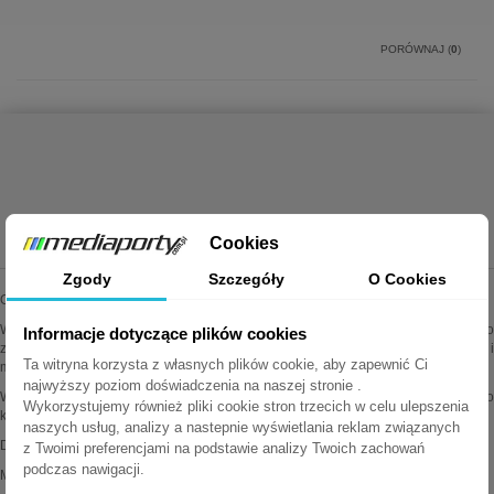
PORÓWNAJ (
0
)
Showing 1 - 2 of 2 items
MEDIAPORTY.COM.PL
Cookies
Zgody
Szczegóły
O Cookies
Oferujemy najwyższej jakości mediaporty wiodących marek.
Wszystkie oferowane przez nas produkty są oryginalne i sprawdzone. Dodatkowo
Informacje dotyczące plików cookies
zapewniamy fachową pomoc techniczną i doradztwo w sprawach instalacji i
Ta witryna korzysta z własnych plików cookie, aby zapewnić Ci
montażu.
najwyższy poziom doświadczenia na naszej stronie .
Wiele produktów można konfigurować wg własnych potrzeb. Zapraszamy do
Wykorzystujemy również pliki cookie stron trzecich w celu ulepszenia
kontaktu z działem obsługi klienta po więcej informacji.
naszych usług, analizy a nastepnie wyświetlania reklam związanych
Delitech Jasek Spółka Jawna
z Twoimi preferencjami na podstawie analizy Twoich zachowań
podczas nawigacji.
Myśliborska 85A/8