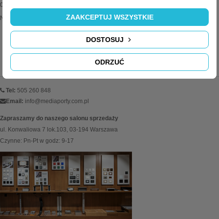
03-185 Warszawa
ZAAKCEPTUJ WSZYSTKIE
NIP: 113-291-95-80
DOSTOSUJ
KONTAKT
ODRZUĆ
Tel:
505 260 848
Email:
info@mediaporty.com.pl
Zapraszamy do naszego salonu sprzedaży
ul. Konwaliowa 7 lok.103, 03-194 Warszawa
Czynne: Pn-Pt w godz: 9-17