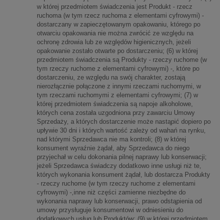
w której przedmiotem świadczenia jest Produkt - rzecz
ruchoma (w tym rzecz ruchoma z elementami cyfrowymi) -
dostarczany w zapieczętowanym opakowaniu, którego po
otwarciu opakowania nie można zwrócić ze względu na
ochronę zdrowia lub ze względów higienicznych, jeżeli
opakowanie zostało otwarte po dostarczeniu; (6) w której
przedmiotem świadczenia są Produkty - rzeczy ruchome (w
tym rzeczy ruchome z elementami cyfrowymi) -, które po
dostarczeniu, ze względu na swój charakter, zostają
nierozłącznie połączone z innymi rzeczami ruchomymi, w
tym rzeczami ruchomymi z elementami cyfrowymi; (7) w
której przedmiotem świadczenia są napoje alkoholowe,
których cena została uzgodniona przy zawarciu Umowy
Sprzedaży, a których dostarczenie może nastąpić dopiero po
upływie 30 dni i których wartość zależy od wahań na rynku,
nad którymi Sprzedawca nie ma kontroli; (8) w której
konsument wyraźnie żądał, aby Sprzedawca do niego
przyjechał w celu dokonania pilnej naprawy lub konserwacji;
jeżeli Sprzedawca świadczy dodatkowo inne usługi niż te,
których wykonania konsument żądał, lub dostarcza Produkty
- rzeczy ruchome (w tym rzeczy ruchome z elementami
cyfrowymi) -,inne niż części zamienne niezbędne do
wykonania naprawy lub konserwacji, prawo odstąpienia od
umowy przysługuje konsumentowi w odniesieniu do
dodatkowych usług lub Produktów; (9) w której przedmiotem