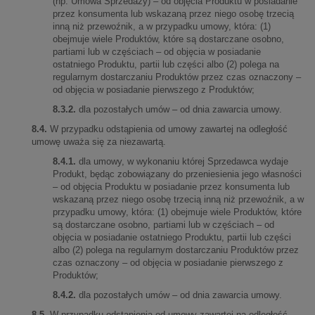
(np. Umowa Sprzedaży) – od objęcia Produktu w posiadanie
przez konsumenta lub wskazaną przez niego osobę trzecią
inną niż przewoźnik, a w przypadku umowy, która: (1)
obejmuje wiele Produktów, które są dostarczane osobno,
partiami lub w częściach – od objęcia w posiadanie
ostatniego Produktu, partii lub części albo (2) polega na
regularnym dostarczaniu Produktów przez czas oznaczony –
od objęcia w posiadanie pierwszego z Produktów;
8.3.2.
dla pozostałych umów – od dnia zawarcia umowy.
8.4.
W przypadku odstąpienia od umowy zawartej na odległość
umowę uważa się za niezawartą.
8.4.1.
dla umowy, w wykonaniu której Sprzedawca wydaje
Produkt, będąc zobowiązany do przeniesienia jego własności
– od objęcia Produktu w posiadanie przez konsumenta lub
wskazaną przez niego osobę trzecią inną niż przewoźnik, a w
przypadku umowy, która: (1) obejmuje wiele Produktów, które
są dostarczane osobno, partiami lub w częściach – od
objęcia w posiadanie ostatniego Produktu, partii lub części
albo (2) polega na regularnym dostarczaniu Produktów przez
czas oznaczony – od objęcia w posiadanie pierwszego z
Produktów;
8.4.2.
dla pozostałych umów – od dnia zawarcia umowy.
8.5.
W przypadku odstąpienia od umowy zawartej na odległość