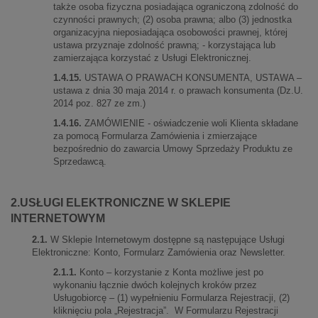
także osoba fizyczna posiadająca ograniczoną zdolność do
czynności prawnych; (2) osoba prawna; albo (3) jednostka
organizacyjna nieposiadająca osobowości prawnej, której
ustawa przyznaje zdolność prawną; - korzystająca lub
zamierzająca korzystać z Usługi Elektronicznej.
1.4.15.
USTAWA O PRAWACH KONSUMENTA, USTAWA –
ustawa z dnia 30 maja 2014 r. o prawach konsumenta (Dz.U.
2014 poz. 827 ze zm.)
1.4.16.
ZAMÓWIENIE - oświadczenie woli Klienta składane
za pomocą Formularza Zamówienia i zmierzające
bezpośrednio do zawarcia Umowy Sprzedaży Produktu ze
Sprzedawcą.
2.USŁUGI ELEKTRONICZNE W SKLEPIE
INTERNETOWYM
2.1.
W Sklepie Internetowym dostępne są następujące Usługi
Elektroniczne: Konto, Formularz Zamówienia oraz Newsletter.
2.1.1.
Konto – korzystanie z Konta możliwe jest po
wykonaniu łącznie dwóch kolejnych kroków przez
Usługobiorcę – (1) wypełnieniu Formularza Rejestracji, (2)
kliknięciu pola „Rejestracja”. W Formularzu Rejestracji