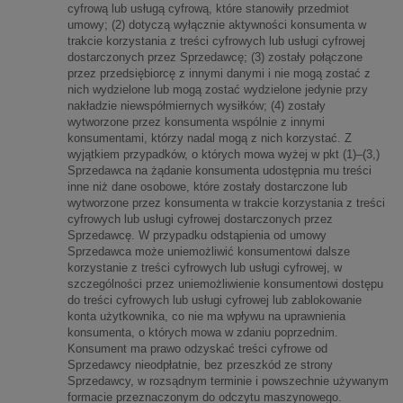
cyfrową lub usługą cyfrową, które stanowiły przedmiot
umowy; (2) dotyczą wyłącznie aktywności konsumenta w
trakcie korzystania z treści cyfrowych lub usługi cyfrowej
dostarczonych przez Sprzedawcę; (3) zostały połączone
przez przedsiębiorcę z innymi danymi i nie mogą zostać z
nich wydzielone lub mogą zostać wydzielone jedynie przy
nakładzie niewspółmiernych wysiłków; (4) zostały
wytworzone przez konsumenta wspólnie z innymi
konsumentami, którzy nadal mogą z nich korzystać. Z
wyjątkiem przypadków, o których mowa wyżej w pkt (1)–(3,)
Sprzedawca na żądanie konsumenta udostępnia mu treści
inne niż dane osobowe, które zostały dostarczone lub
wytworzone przez konsumenta w trakcie korzystania z treści
cyfrowych lub usługi cyfrowej dostarczonych przez
Sprzedawcę. W przypadku odstąpienia od umowy
Sprzedawca może uniemożliwić konsumentowi dalsze
korzystanie z treści cyfrowych lub usługi cyfrowej, w
szczególności przez uniemożliwienie konsumentowi dostępu
do treści cyfrowych lub usługi cyfrowej lub zablokowanie
konta użytkownika, co nie ma wpływu na uprawnienia
konsumenta, o których mowa w zdaniu poprzednim.
Konsument ma prawo odzyskać treści cyfrowe od
Sprzedawcy nieodpłatnie, bez przeszkód ze strony
Sprzedawcy, w rozsądnym terminie i powszechnie używanym
formacie przeznaczonym do odczytu maszynowego.