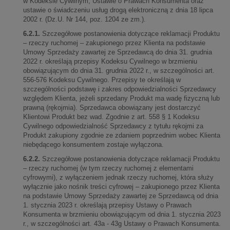
w Kodeksie Cywilnym, Ustawie o Prawach Konsumenta oraz
ustawie o świadczeniu usług drogą elektroniczną z dnia 18 lipca
2002 r. (Dz.U. Nr 144, poz. 1204 ze zm.).
6.2.1.
Szczegółowe postanowienia dotyczące reklamacji Produktu
– rzeczy ruchomej – zakupionego przez Klienta na podstawie
Umowy Sprzedaży zawartej ze Sprzedawcą do dnia 31. grudnia
2022 r. określają przepisy Kodeksu Cywilnego w brzmieniu
obowiązującym do dnia 31. grudnia 2022 r., w szczególności art.
556-576 Kodeksu Cywilnego. Przepisy te określają w
szczególności podstawę i zakres odpowiedzialności Sprzedawcy
względem Klienta, jeżeli sprzedany Produkt ma wadę fizyczną lub
prawną (rękojmia). Sprzedawca obowiązany jest dostarczyć
Klientowi Produkt bez wad. Zgodnie z art. 558 § 1 Kodeksu
Cywilnego odpowiedzialność Sprzedawcy z tytułu rękojmi za
Produkt zakupiony zgodnie ze zdaniem poprzednim wobec Klienta
niebędącego konsumentem zostaje wyłączona.
6.2.2.
Szczegółowe postanowienia dotyczące reklamacji Produktu
– rzeczy ruchomej (w tym rzeczy ruchomej z elementami
cyfrowymi), z wyłączeniem jednak rzeczy ruchomej, która służy
wyłącznie jako nośnik treści cyfrowej – zakupionego przez Klienta
na podstawie Umowy Sprzedaży zawartej ze Sprzedawcą od dnia
1. stycznia 2023 r. określają przepisy Ustawy o Prawach
Konsumenta w brzmieniu obowiązującym od dnia 1. stycznia 2023
r., w szczególności art. 43a - 43g Ustawy o Prawach Konsumenta.