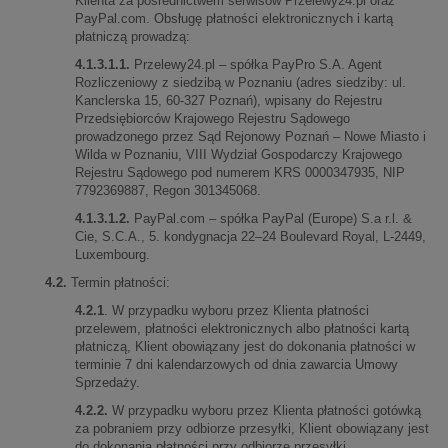
Klienta za pośrednictwem serwisów Przelewy24.pl oraz
PayPal.com. Obsługę płatności elektronicznych i kartą
płatniczą prowadzą:
4.1.3.1.1.
Przelewy24.pl – spółka PayPro S.A. Agent
Rozliczeniowy z siedzibą w Poznaniu (adres siedziby: ul.
Kanclerska 15, 60-327 Poznań), wpisany do Rejestru
Przedsiębiorców Krajowego Rejestru Sądowego
prowadzonego przez Sąd Rejonowy Poznań – Nowe Miasto i
Wilda w Poznaniu, VIII Wydział Gospodarczy Krajowego
Rejestru Sądowego pod numerem KRS 0000347935, NIP
7792369887, Regon 301345068.
4.1.3.1.2.
PayPal.com – spółka PayPal (Europe) S.a r.l. &
Cie, S.C.A., 5. kondygnacja 22–24 Boulevard Royal, L-2449,
Luxembourg.
4.2.
Termin płatności:
4.2.1
. W przypadku wyboru przez Klienta płatności
przelewem, płatności elektronicznych albo płatności kartą
płatniczą, Klient obowiązany jest do dokonania płatności w
terminie 7 dni kalendarzowych od dnia zawarcia Umowy
Sprzedaży.
4.2.2.
W przypadku wyboru przez Klienta płatności gotówką
za pobraniem przy odbiorze przesyłki, Klient obowiązany jest
do dokonania płatności przy odbiorze przesyłki.