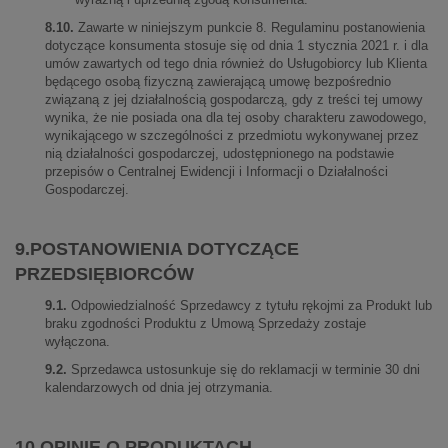
8.10.
Zawarte w niniejszym punkcie 8. Regulaminu postanowienia
dotyczące konsumenta stosuje się od dnia 1 stycznia 2021 r. i dla
umów zawartych od tego dnia również do Usługobiorcy lub Klienta
będącego osobą fizyczną zawierającą umowę bezpośrednio
związaną z jej działalnością gospodarczą, gdy z treści tej umowy
wynika, że nie posiada ona dla tej osoby charakteru zawodowego,
wynikającego w szczególności z przedmiotu wykonywanej przez
nią działalności gospodarczej, udostępnionego na podstawie
przepisów o Centralnej Ewidencji i Informacji o Działalności
Gospodarczej.
9.POSTANOWIENIA DOTYCZĄCE
PRZEDSIĘBIORCÓW
9.1.
Odpowiedzialność Sprzedawcy z tytułu rękojmi za Produkt lub
braku zgodności Produktu z Umową Sprzedaży zostaje
wyłączona.
9.2.
Sprzedawca ustosunkuje się do reklamacji w terminie 30 dni
kalendarzowych od dnia jej otrzymania.
10.OPINIE O PRODUKTACH