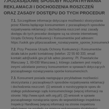
7.POZASĄDOWE SPOSOBY ROZPATRYWANIA
REKLAMACJI I DOCHODZENIA ROSZCZEŃ
ORAZ ZASADY DOSTĘPU DO TYCH PROCEDUR
7.1.
Szczegółowe informacje dotyczące możliwości skorzystania
przez Klienta będącego konsumentem z pozasądowych sposobów
rozpatrywania reklamacji i dochodzenia roszczeń oraz zasady
dostępu do tych procedur dostępne są na stronie internetowej
Urzędu Ochrony Konkurencji i Konsumentów pod adresem:
https://uokik.gov.pl/pozasadowe_rozwiazywanie_sporow_konsumenck
7.2.
Przy Prezesie Urzędu Ochrony Konkurencji i Konsumentów
działa także punkt kontaktowy (telefon: 22 55 60 333, email:
kontakt.adr@uokik.gov.pl
lub adres pisemny: Pl. Powstańców
Warszawy 1, 00-030 Warszawa.), którego zadaniem jest między
innymi udzielanie pomocy konsumentom w sprawach dotyczących
pozasądowego rozwiązywania sporów konsumenckich.
7.3.
Konsument posiada następujące przykładowe możliwości
skorzystania z pozasądowych sposobów rozpatrywania reklamacji
i dochodzenia roszczeń: (1) wniosek o rozstrzygnięcie sporu do
stałego polubownego sądu konsumenckiego (więcej informacji na
stronie: http://www.spsk.wiih.org.pl/); (2) wniosek w sprawie
pozasądowego rozwiązania sporu do wojewódzkiego inspektora
Inspekcji Handlowej (więcej informacji na stronie inspektora
właściwego ze względu na miejsce wykonywania działalności