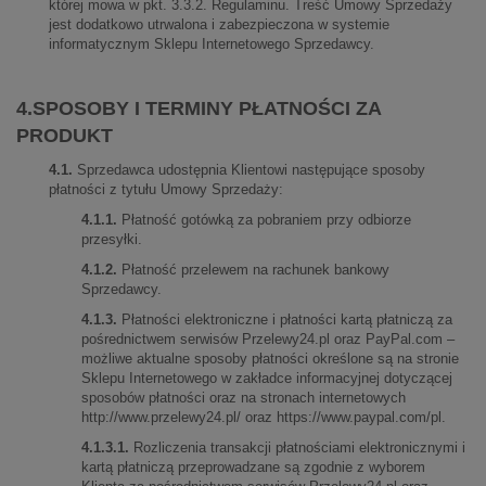
której mowa w pkt. 3.3.2. Regulaminu. Treść Umowy Sprzedaży
jest dodatkowo utrwalona i zabezpieczona w systemie
informatycznym Sklepu Internetowego Sprzedawcy.
4.SPOSOBY I TERMINY PŁATNOŚCI ZA
PRODUKT
4.1.
Sprzedawca udostępnia Klientowi następujące sposoby
płatności z tytułu Umowy Sprzedaży:
4.1.1.
Płatność gotówką za pobraniem przy odbiorze
przesyłki.
4.1.2.
Płatność przelewem na rachunek bankowy
Sprzedawcy.
4.1.3.
Płatności elektroniczne i płatności kartą płatniczą za
pośrednictwem serwisów Przelewy24.pl oraz PayPal.com –
możliwe aktualne sposoby płatności określone są na stronie
Sklepu Internetowego w zakładce informacyjnej dotyczącej
sposobów płatności oraz na stronach internetowych
http://www.przelewy24.pl/ oraz https://www.paypal.com/pl.
4.1.3.1.
Rozliczenia transakcji płatnościami elektronicznymi i
kartą płatniczą przeprowadzane są zgodnie z wyborem