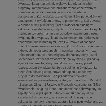
świadczenia są nagrania dźwiękowe lub wizualne albo
programy komputerowe dostarczane w zapieczętowanym
opakowaniu, jeżeli opakowanie zostało otwarte po
dostarczeniu; (10) o dostarczanie dzienników, periodyków lub
czasopism, z wyjątkiem umowy o prenumeratę; (11) zawartej
w drodze aukcji publicznej; (12) o świadczenie usług w
zakresie zakwaterowania, innych niż do celów mieszkalnych,
przewozu towarów, najmu samochodów, gastronomii, usług
związanych z wypoczynkiem, wydarzeniami rozrywkowymi,
sportowymi lub kulturalnymi, jeżeli w umowie oznaczono
dzień lub okres świadczenia usługi; (13) o dostarczanie treści
cyfrowych niedostarczanych na nośniku materialnym, za
które konsument jest zobowiązany do zapłaty ceny, jeżeli
Sprzedawca rozpoczął świadczenie za wyraźną i uprzednią
zgodą konsumenta, który został poinformowany przed
rozpoczęciem świadczenia, że po spełnieniu świadczenia
przez Sprzedawcę utraci prawo odstąpienia od umowy, i
przyjął to do wiadomości, a Sprzedawca przekazał
konsumentowi potwierdzenie, o którym mowa w art. 15 ust. 1
i 2 albo art. 21 ust. 1 Ustawy o Prawach Konsumenta; (14) o
świadczenie usług, za które konsument jest zobowiązany do
zapłaty ceny w przypadku których konsument wyraźnie
zażądał od Sprzedawcy, aby przyjechał do niego w celu
dokonania naprawy, a usługa została już w pełni wykonana za
wyraźną i uprzednią zgodą konsumenta.