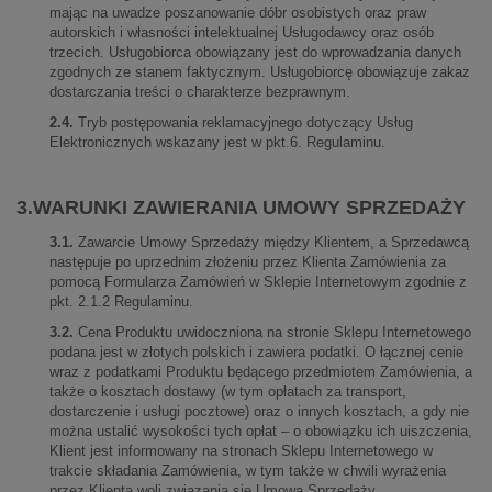
mając na uwadze poszanowanie dóbr osobistych oraz praw
autorskich i własności intelektualnej Usługodawcy oraz osób
trzecich. Usługobiorca obowiązany jest do wprowadzania danych
zgodnych ze stanem faktycznym. Usługobiorcę obowiązuje zakaz
dostarczania treści o charakterze bezprawnym.
2.4.
Tryb postępowania reklamacyjnego dotyczący Usług
Elektronicznych wskazany jest w pkt.6. Regulaminu.
3.WARUNKI ZAWIERANIA UMOWY SPRZEDAŻY
3.1.
Zawarcie Umowy Sprzedaży między Klientem, a Sprzedawcą
następuje po uprzednim złożeniu przez Klienta Zamówienia za
pomocą Formularza Zamówień w Sklepie Internetowym zgodnie z
pkt. 2.1.2 Regulaminu.
3.2.
Cena Produktu uwidoczniona na stronie Sklepu Internetowego
podana jest w złotych polskich i zawiera podatki. O łącznej cenie
wraz z podatkami Produktu będącego przedmiotem Zamówienia, a
także o kosztach dostawy (w tym opłatach za transport,
dostarczenie i usługi pocztowe) oraz o innych kosztach, a gdy nie
można ustalić wysokości tych opłat – o obowiązku ich uiszczenia,
Klient jest informowany na stronach Sklepu Internetowego w
trakcie składania Zamówienia, w tym także w chwili wyrażenia
przez Klienta woli związania się Umową Sprzedaży.