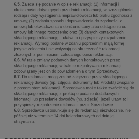
6.5.
Zaleca się podanie w opisie reklamacji: (1) informacji i
okoliczności dotyczących przedmiotu reklamacji, w szczególności
rodzaju i daty wystąpienia nieprawidłowości lub braku zgodności z
umową; (2) żądania sposobu doprowadzenia do zgodności z
umową lub oświadczenia o obniżeniu ceny albo odstąpieniu od
umowy lub innego roszczenia; oraz (3) danych kontaktowych
składającego reklamację – ułatwi to i przyspieszy rozpatrzenie
reklamacji. Wymogi podane w zdaniu poprzednim mają formę
jedynie zalecenia i nie wpływają na skuteczność reklamacji
złożonych z pominięciem zalecanego opisu reklamacji.
6.6.
W razie zmiany podanych danych kontaktowych przez
składającego reklamację w trakcie rozpatrywania reklamacji
zobowiązany jest on do powiadomienia o tym Sprzedawcy.
6.7.
Do reklamacji mogą zostać załączone przez składającego
reklamację dowody (np. zdjęcia, dokumenty lub Produkt) związane
z przedmiotem reklamacji. Sprzedawca może także zwrócić się do
składającego reklamację z prośbą o podanie dodatkowych
informacji lub przesłanie dowodów (np. zdjęcia), jeżeli ułatwi to i
przyspieszy rozpatrzenie reklamacji przez Sprzedawcę.
6.8.
Sprzedawca ustosunkuje się do reklamacji niezwłocznie, nie
później niż w terminie 14 dni kalendarzowych od dnia jej
otrzymania.