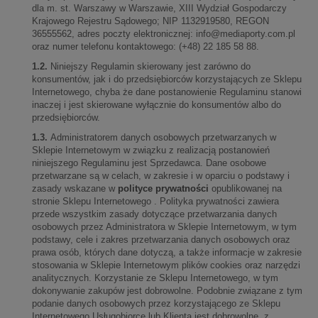
dla m. st. Warszawy w Warszawie, XIII Wydział Gospodarczy
Krajowego Rejestru Sądowego; NIP 1132919580, REGON
36555562, adres poczty elektronicznej:
info@mediaporty.com.pl
oraz numer telefonu kontaktowego: (+48) 22 185 58 88.
1.2.
Niniejszy Regulamin skierowany jest zarówno do
konsumentów, jak i do przedsiębiorców korzystających ze Sklepu
Internetowego, chyba że dane postanowienie Regulaminu stanowi
inaczej i jest skierowane wyłącznie do konsumentów albo do
przedsiębiorców.
1.3.
Administratorem danych osobowych przetwarzanych w
Sklepie Internetowym w związku z realizacją postanowień
niniejszego Regulaminu jest Sprzedawca. Dane osobowe
przetwarzane są w celach, w zakresie i w oparciu o podstawy i
zasady wskazane w
polityce prywatności
opublikowanej na
stronie Sklepu Internetowego . Polityka prywatności zawiera
przede wszystkim zasady dotyczące przetwarzania danych
osobowych przez Administratora w Sklepie Internetowym, w tym
podstawy, cele i zakres przetwarzania danych osobowych oraz
prawa osób, których dane dotyczą, a także informacje w zakresie
stosowania w Sklepie Internetowym plików cookies oraz narzędzi
analitycznych. Korzystanie ze Sklepu Internetowego, w tym
dokonywanie zakupów jest dobrowolne. Podobnie związane z tym
podanie danych osobowych przez korzystającego ze Sklepu
Internetowego Usługobiorcę lub Klienta jest dobrowolne, z