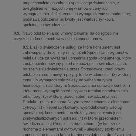
proporcjonalnie do zakresu spełnionego świadczenia, z
uwzględnieniem uzgodnionej w umowie ceny lub
wynagrodzenia. Jeżeli cena lub wynagrodzenie są nadmierne,
podstawą obliczenia tej kwoty jest wartość rynkowa
spełnionego świadczenia.
8.9.
Prawo odstąpienia od umowy zawartej na odległość nie
przysługuje konsumentowi w odniesieniu do umów:
8.9.1.
(1) o świadczenie usług, za które konsument jest
zobowiązany do zapłaty ceny, jeżeli Sprzedawca wykonał w
pełni usługę za wyraźną i uprzednią zgodą konsumenta, który
został poinformowany przed rozpoczęciem świadczenia, że
po spełnieniu świadczenia przez Sprzedawcę utraci prawo
odstąpienia od umowy, i przyjął to do wiadomości; (2) w której
cena lub wynagrodzenie zależy od wahań na rynku
finansowym, nad którymi Sprzedawca nie sprawuje kontroli, i
które mogą wystąpić przed upływem terminu do odstąpienia
od umowy; (3) w której przedmiotem świadczenia jest
Produkt - rzecz ruchoma (w tym rzecz ruchoma z elementami
cyfrowymi) - nieprefabrykowany, wyprodukowany według
specyfikacji konsumenta lub służący zaspokojeniu jego
zindywidualizowanych potrzeb; (4) w której przedmiotem
świadczenia jest Produkt - rzecz ruchoma (w tym rzecz
ruchoma z elementami cyfrowymi) - ulegający szybkiemu
zepsuciu lub mająca krótki termin przydatności do użycia; (5)