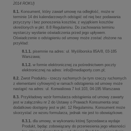
2014 ROKU)
8.1.
Konsument, który zawarł umowę na odległość, może w
terminie 14 dni kalendarzowych odstąpić od niej bez podawania
przyczyny i bez ponoszenia kosztów, z wyjątkiem kosztów
określonych w pkt. 8.8 Regulaminu. Do zachowania terminu
wystarczy wysłanie oświadczenia przed jego upływem.
Oświadczenie o odstąpieniu od umowy może zostać złożone na
przykład:
8.1.1.
pisemnie na adres: ul. Myśliborska 85A/8, 03-185
Warszawa;
8.1.2.
w formie elektronicznej za pośrednictwem poczty
elektronicznej na adres:
info@mediaporty.com.pl
;
8.2.
Zwrot Produktu - rzeczy ruchomych (w tym rzeczy ruchomych
z elementami cyfrowymi) w ramach odstąpienia od umowy może
nastąpić na adres: ul. Konwaliowa 7 kol.103, 04-195 Warszawa
8.3.
Przykładowy wzór formularza odstąpienia od umowy zawarty
jest w załączniku nr 2 do Ustawy o Prawach Konsumenta oraz
dodatkowo dostępny jest w pkt. 12 Regulaminu. Konsument może
skorzystać ze wzoru formularza, jednak nie jest to obowiązkowe.
8.3.1.
dla umowy, w wykonaniu której Sprzedawca wydaje
Produkt, będąc zobowiązany do przeniesienia jego własności