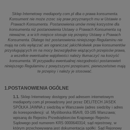
Sklep Internetowy mediaporty.com.pl dba o prawa konsumenta.
Konsument nie może zrzec się praw przyznanych mu w Ustawie o
Prawach Konsumenta. Postanowienia umów mniej korzystne dla
konsumenta niż postanowienia Ustawy o Prawach Konsumenta są
nieważne, a w ich miejsce stosuje się przepisy Ustawy o Prawach
Konsumenta. Dlatego też postanowienia niniejszego Regulaminu nie
mają na celu wyłączać ani ograniczać jakichkolwiek praw konsumentów
przysługujących im na mocy bezwzględnie wiążących przepisów prawa,
a wszelkie ewentualne wątpliwości należy tłumaczyć na korzyść
konsumenta. W przypadku ewentualnej niezgodności postanowień
niniejszego Regulaminu z powyższymi przepisami, pierwszeństwo mają
te przepisy i należy je stosować.
1.POSTANOWIENIA OGÓLNE
1.1.
Sklep Internetowy dostępny pod adresem internetowym
mediaporty.com.pl prowadzony jest przez DELITECH JASEK
SPÓŁKA JAWNA z siedzibą w Warszawie (adres siedziby i adres
do korespondencji: ul. Myśliborska 85A/8, 03-185 Warszawa;
wpisaną do Rejestru Przedsiębiorców Krajowego Rejestru
Sądowego pod numerem KRS 0000640314; sąd rejestrowy, w
którym przechowywana jest dokumentacja spółki: Sąd Rejonowy