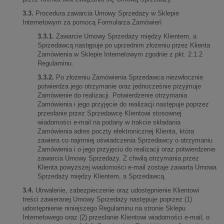
3.3.
Procedura zawarcia Umowy Sprzedaży w Sklepie
Internetowym za pomocą Formularza Zamówień
3.3.1.
Zawarcie Umowy Sprzedaży między Klientem, a
Sprzedawcą następuje po uprzednim złożeniu przez Klienta
Zamówienia w Sklepie Internetowym zgodnie z pkt. 2.1.2
Regulaminu.
3.3.2.
Po złożeniu Zamówienia Sprzedawca niezwłocznie
potwierdza jego otrzymanie oraz jednocześnie przyjmuje
Zamówienie do realizacji. Potwierdzenie otrzymania
Zamówienia i jego przyjęcie do realizacji następuje poprzez
przesłanie przez Sprzedawcę Klientowi stosownej
wiadomości e-mail na podany w trakcie składania
Zamówienia adres poczty elektronicznej Klienta, która
zawiera co najmniej oświadczenia Sprzedawcy o otrzymaniu
Zamówienia i o jego przyjęciu do realizacji oraz potwierdzenie
zawarcia Umowy Sprzedaży. Z chwilą otrzymania przez
Klienta powyższej wiadomości e-mail zostaje zawarta Umowa
Sprzedaży między Klientem, a Sprzedawcą.
3.4.
Utrwalenie, zabezpieczenie oraz udostępnienie Klientowi
treści zawieranej Umowy Sprzedaży następuje poprzez (1)
udostępnienie niniejszego Regulaminu na stronie Sklepu
Internetowego oraz (2) przesłanie Klientowi wiadomości e-mail, o