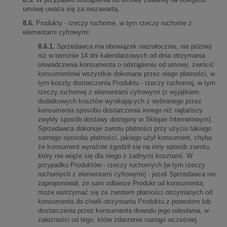
umowę uważa się za niezawartą.
8.6.
Produkty - rzeczy ruchome, w tym rzeczy ruchome z
elementami cyfrowymi:
8.6.1.
Sprzedawca ma obowiązek niezwłocznie, nie później
niż w terminie 14 dni kalendarzowych od dnia otrzymania
oświadczenia konsumenta o odstąpieniu od umowy, zwrócić
konsumentowi wszystkie dokonane przez niego płatności, w
tym koszty dostarczenia Produktu - rzeczy ruchomej, w tym
rzeczy ruchomej z elementami cyfrowymi (z wyjątkiem
dodatkowych kosztów wynikających z wybranego przez
konsumenta sposobu dostarczenia innego niż najtańszy
zwykły sposób dostawy dostępny w Sklepie Internetowym).
Sprzedawca dokonuje zwrotu płatności przy użyciu takiego
samego sposobu płatności, jakiego użył konsument, chyba
że konsument wyraźnie zgodził się na inny sposób zwrotu,
który nie wiąże się dla niego z żadnymi kosztami. W
przypadku Produktów - rzeczy ruchomych (w tym rzeczy
ruchomych z elementami cyfrowymi) - jeżeli Sprzedawca nie
zaproponował, że sam odbierze Produkt od konsumenta,
może wstrzymać się ze zwrotem płatności otrzymanych od
konsumenta do chwili otrzymania Produktu z powrotem lub
dostarczenia przez konsumenta dowodu jego odesłania, w
zależności od tego, które zdarzenie nastąpi wcześniej.