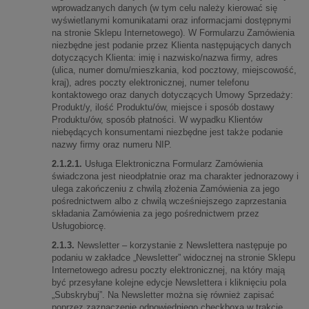
wprowadzanych danych (w tym celu należy kierować się
wyświetlanymi komunikatami oraz informacjami dostępnymi
na stronie Sklepu Internetowego). W Formularzu Zamówienia
niezbędne jest podanie przez Klienta następujących danych
dotyczących Klienta: imię i nazwisko/nazwa firmy, adres
(ulica, numer domu/mieszkania, kod pocztowy, miejscowość,
kraj), adres poczty elektronicznej, numer telefonu
kontaktowego oraz danych dotyczących Umowy Sprzedaży:
Produkt/y, ilość Produktu/ów, miejsce i sposób dostawy
Produktu/ów, sposób płatności. W wypadku Klientów
niebędących konsumentami niezbędne jest także podanie
nazwy firmy oraz numeru NIP.
2.1.2.1.
Usługa Elektroniczna Formularz Zamówienia
świadczona jest nieodpłatnie oraz ma charakter jednorazowy i
ulega zakończeniu z chwilą złożenia Zamówienia za jego
pośrednictwem albo z chwilą wcześniejszego zaprzestania
składania Zamówienia za jego pośrednictwem przez
Usługobiorcę.
2.1.3.
Newsletter – korzystanie z Newslettera następuje po
podaniu w zakładce „Newsletter” widocznej na stronie Sklepu
Internetowego adresu poczty elektronicznej, na który mają
być przesyłane kolejne edycje Newslettera i kliknięciu pola
„Subskrybuj”. Na Newsletter można się również zapisać
poprzez zaznaczenie odpowiedniego checkboxa w trakcie