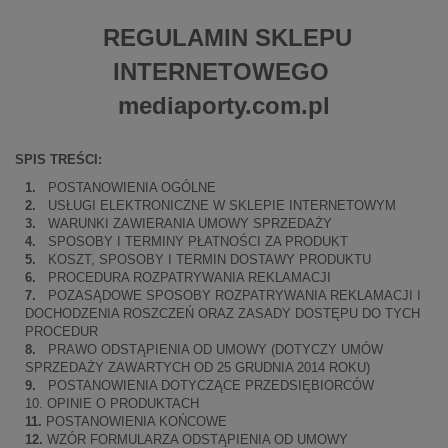
REGULAMIN SKLEPU
INTERNETOWEGO
mediaporty.com.pl
SPIS TREŚCI:
1.
POSTANOWIENIA OGÓLNE
2.
USŁUGI ELEKTRONICZNE W SKLEPIE INTERNETOWYM
3.
WARUNKI ZAWIERANIA UMOWY SPRZEDAŻY
4.
SPOSOBY I TERMINY PŁATNOŚCI ZA PRODUKT
5.
KOSZT, SPOSOBY I TERMIN DOSTAWY PRODUKTU
6.
PROCEDURA ROZPATRYWANIA REKLAMACJI
7.
POZASĄDOWE SPOSOBY ROZPATRYWANIA REKLAMACJI I
DOCHODZENIA ROSZCZEŃ ORAZ ZASADY DOSTĘPU DO TYCH
PROCEDUR
8.
PRAWO ODSTĄPIENIA OD UMOWY (DOTYCZY UMÓW
SPRZEDAŻY ZAWARTYCH OD 25 GRUDNIA 2014 ROKU)
9.
POSTANOWIENIA DOTYCZĄCE PRZEDSIĘBIORCÓW
10. OPINIE O PRODUKTACH
11.
POSTANOWIENIA KOŃCOWE
12.
WZÓR FORMULARZA ODSTĄPIENIA OD UMOWY