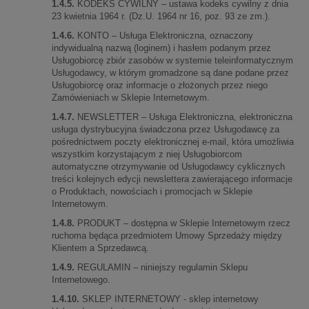
1.4.5.
KODEKS CYWILNY – ustawa kodeks cywilny z dnia
23 kwietnia 1964 r. (Dz.U. 1964 nr 16, poz. 93 ze zm.).
1.4.6.
KONTO – Usługa Elektroniczna, oznaczony
indywidualną nazwą (loginem) i hasłem podanym przez
Usługobiorcę zbiór zasobów w systemie teleinformatycznym
Usługodawcy, w którym gromadzone są dane podane przez
Usługobiorcę oraz informacje o złożonych przez niego
Zamówieniach w Sklepie Internetowym.
1.4.7.
NEWSLETTER – Usługa Elektroniczna, elektroniczna
usługa dystrybucyjna świadczona przez Usługodawcę za
pośrednictwem poczty elektronicznej e-mail, która umożliwia
wszystkim korzystającym z niej Usługobiorcom
automatyczne otrzymywanie od Usługodawcy cyklicznych
treści kolejnych edycji newslettera zawierającego informacje
o Produktach, nowościach i promocjach w Sklepie
Internetowym.
1.4.8.
PRODUKT – dostępna w Sklepie Internetowym rzecz
ruchoma będąca przedmiotem Umowy Sprzedaży między
Klientem a Sprzedawcą.
1.4.9.
REGULAMIN – niniejszy regulamin Sklepu
Internetowego.
1.4.10.
SKLEP INTERNETOWY - sklep internetowy