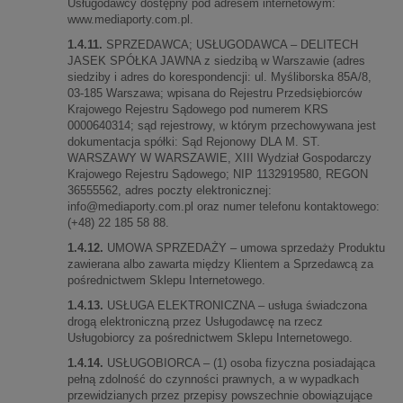
Usługodawcy dostępny pod adresem internetowym:
www.mediaporty.com.pl.
1.4.11.
SPRZEDAWCA; USŁUGODAWCA – DELITECH
JASEK SPÓŁKA JAWNA z siedzibą w Warszawie (adres
siedziby i adres do korespondencji: ul. Myśliborska 85A/8,
03-185 Warszawa; wpisana do Rejestru Przedsiębiorców
Krajowego Rejestru Sądowego pod numerem KRS
0000640314; sąd rejestrowy, w którym przechowywana jest
dokumentacja spółki: Sąd Rejonowy DLA M. ST.
WARSZAWY W WARSZAWIE, XIII Wydział Gospodarczy
Krajowego Rejestru Sądowego; NIP 1132919580, REGON
36555562, adres poczty elektronicznej:
info@mediaporty.com.pl
oraz numer telefonu kontaktowego:
(+48) 22 185 58 88.
1.4.12.
UMOWA SPRZEDAŻY – umowa sprzedaży Produktu
zawierana albo zawarta między Klientem a Sprzedawcą za
pośrednictwem Sklepu Internetowego.
1.4.13.
USŁUGA ELEKTRONICZNA – usługa świadczona
drogą elektroniczną przez Usługodawcę na rzecz
Usługobiorcy za pośrednictwem Sklepu Internetowego.
1.4.14.
USŁUGOBIORCA – (1) osoba fizyczna posiadająca
pełną zdolność do czynności prawnych, a w wypadkach
przewidzianych przez przepisy powszechnie obowiązujące