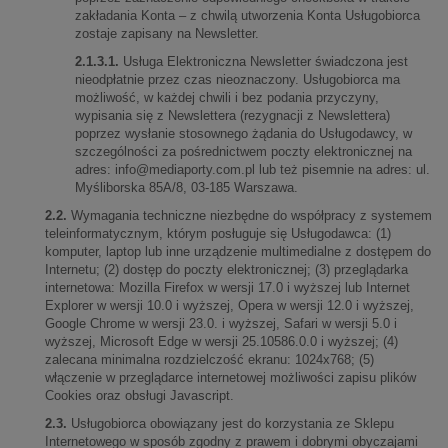
zakładania Konta – z chwilą utworzenia Konta Usługobiorca
zostaje zapisany na Newsletter.
2.1.3.1.
Usługa Elektroniczna Newsletter świadczona jest
nieodpłatnie przez czas nieoznaczony. Usługobiorca ma
możliwość, w każdej chwili i bez podania przyczyny,
wypisania się z Newslettera (rezygnacji z Newslettera)
poprzez wysłanie stosownego żądania do Usługodawcy, w
szczególności za pośrednictwem poczty elektronicznej na
adres:
info@mediaporty.com.pl
lub też pisemnie na adres: ul.
Myśliborska 85A/8, 03-185 Warszawa.
2.2.
Wymagania techniczne niezbędne do współpracy z systemem
teleinformatycznym, którym posługuje się Usługodawca: (1)
komputer, laptop lub inne urządzenie multimedialne z dostępem do
Internetu; (2) dostęp do poczty elektronicznej; (3) przeglądarka
internetowa: Mozilla Firefox w wersji 17.0 i wyższej lub Internet
Explorer w wersji 10.0 i wyższej, Opera w wersji 12.0 i wyższej,
Google Chrome w wersji 23.0. i wyższej, Safari w wersji 5.0 i
wyższej, Microsoft Edge w wersji 25.10586.0.0 i wyższej; (4)
zalecana minimalna rozdzielczość ekranu: 1024x768; (5)
włączenie w przeglądarce internetowej możliwości zapisu plików
Cookies oraz obsługi Javascript.
2.3.
Usługobiorca obowiązany jest do korzystania ze Sklepu
Internetowego w sposób zgodny z prawem i dobrymi obyczajami