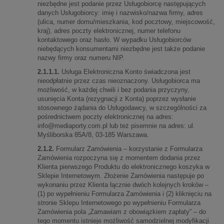
niezbędne jest podanie przez Usługobiorcę następujących
danych Usługobiorcy: imię i nazwisko/nazwa firmy, adres
(ulica, numer domu/mieszkania, kod pocztowy, miejscowość,
kraj), adres poczty elektronicznej, numer telefonu
kontaktowego oraz hasło. W wypadku Usługobiorców
niebędących konsumentami niezbędne jest także podanie
nazwy firmy oraz numeru NIP.
2.1.1.1.
Usługa Elektroniczna Konto świadczona jest
nieodpłatnie przez czas nieoznaczony. Usługobiorca ma
możliwość, w każdej chwili i bez podania przyczyny,
usunięcia Konta (rezygnacji z Konta) poprzez wysłanie
stosownego żądania do Usługodawcy, w szczególności za
pośrednictwem poczty elektronicznej na adres:
info@mediaporty.com.pl
lub też pisemnie na adres: ul.
Myśliborska 85A/8, 03-185 Warszawa.
2.1.2.
Formularz Zamówienia – korzystanie z Formularza
Zamówienia rozpoczyna się z momentem dodania przez
Klienta pierwszego Produktu do elektronicznego koszyka w
Sklepie Internetowym. Złożenie Zamówienia następuje po
wykonaniu przez Klienta łącznie dwóch kolejnych kroków –
(1) po wypełnieniu Formularza Zamówienia i (2) kliknięciu na
stronie Sklepu Internetowego po wypełnieniu Formularza
Zamówienia pola „Zamawiam z obowiązkiem zapłaty” – do
tego momentu istnieje możliwość samodzielnej modyfikacji