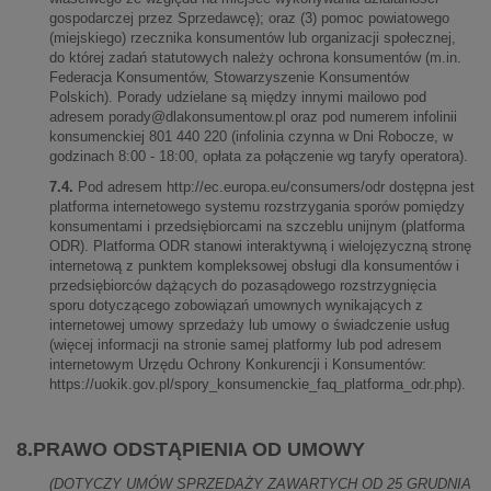
gospodarczej przez Sprzedawcę); oraz (3) pomoc powiatowego
(miejskiego) rzecznika konsumentów lub organizacji społecznej,
do której zadań statutowych należy ochrona konsumentów (m.in.
Federacja Konsumentów, Stowarzyszenie Konsumentów
Polskich). Porady udzielane są między innymi mailowo pod
adresem
porady@dlakonsumentow.pl
oraz pod numerem infolinii
konsumenckiej 801 440 220 (infolinia czynna w Dni Robocze, w
godzinach 8:00 - 18:00, opłata za połączenie wg taryfy operatora).
7.4.
Pod adresem http://ec.europa.eu/consumers/odr dostępna jest
platforma internetowego systemu rozstrzygania sporów pomiędzy
konsumentami i przedsiębiorcami na szczeblu unijnym (platforma
ODR). Platforma ODR stanowi interaktywną i wielojęzyczną stronę
internetową z punktem kompleksowej obsługi dla konsumentów i
przedsiębiorców dążących do pozasądowego rozstrzygnięcia
sporu dotyczącego zobowiązań umownych wynikających z
internetowej umowy sprzedaży lub umowy o świadczenie usług
(więcej informacji na stronie samej platformy lub pod adresem
internetowym Urzędu Ochrony Konkurencji i Konsumentów:
https://uokik.gov.pl/spory_konsumenckie_faq_platforma_odr.php).
8.PRAWO ODSTĄPIENIA OD UMOWY
(DOTYCZY UMÓW SPRZEDAŻY ZAWARTYCH OD 25 GRUDNIA