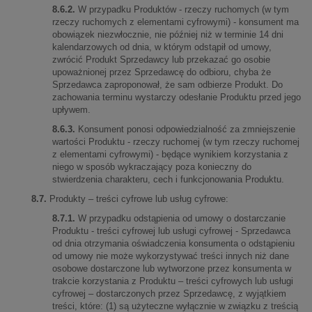
8.6.2.
W przypadku Produktów - rzeczy ruchomych (w tym
rzeczy ruchomych z elementami cyfrowymi) - konsument ma
obowiązek niezwłocznie, nie później niż w terminie 14 dni
kalendarzowych od dnia, w którym odstąpił od umowy,
zwrócić Produkt Sprzedawcy lub przekazać go osobie
upoważnionej przez Sprzedawcę do odbioru, chyba że
Sprzedawca zaproponował, że sam odbierze Produkt. Do
zachowania terminu wystarczy odesłanie Produktu przed jego
upływem.
8.6.3.
Konsument ponosi odpowiedzialność za zmniejszenie
wartości Produktu - rzeczy ruchomej (w tym rzeczy ruchomej
z elementami cyfrowymi) - będące wynikiem korzystania z
niego w sposób wykraczający poza konieczny do
stwierdzenia charakteru, cech i funkcjonowania Produktu.
8.7.
Produkty – treści cyfrowe lub usług cyfrowe:
8.7.1.
W przypadku odstąpienia od umowy o dostarczanie
Produktu - treści cyfrowej lub usługi cyfrowej - Sprzedawca
od dnia otrzymania oświadczenia konsumenta o odstąpieniu
od umowy nie może wykorzystywać treści innych niż dane
osobowe dostarczone lub wytworzone przez konsumenta w
trakcie korzystania z Produktu – treści cyfrowych lub usługi
cyfrowej – dostarczonych przez Sprzedawcę, z wyjątkiem
treści, które: (1) są użyteczne wyłącznie w związku z treścią