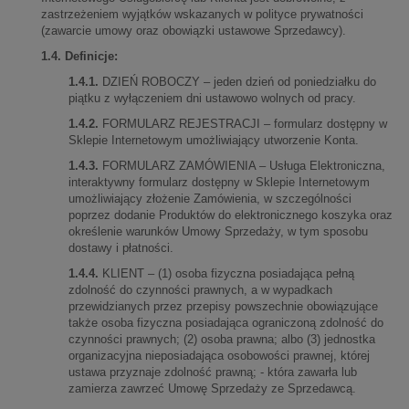
zastrzeżeniem wyjątków wskazanych w polityce prywatności
(zawarcie umowy oraz obowiązki ustawowe Sprzedawcy).
1.4. Definicje:
1.4.1.
DZIEŃ ROBOCZY – jeden dzień od poniedziałku do
piątku z wyłączeniem dni ustawowo wolnych od pracy.
1.4.2.
FORMULARZ REJESTRACJI – formularz dostępny w
Sklepie Internetowym umożliwiający utworzenie Konta.
1.4.3.
FORMULARZ ZAMÓWIENIA – Usługa Elektroniczna,
interaktywny formularz dostępny w Sklepie Internetowym
umożliwiający złożenie Zamówienia, w szczególności
poprzez dodanie Produktów do elektronicznego koszyka oraz
określenie warunków Umowy Sprzedaży, w tym sposobu
dostawy i płatności.
1.4.4.
KLIENT – (1) osoba fizyczna posiadająca pełną
zdolność do czynności prawnych, a w wypadkach
przewidzianych przez przepisy powszechnie obowiązujące
także osoba fizyczna posiadająca ograniczoną zdolność do
czynności prawnych; (2) osoba prawna; albo (3) jednostka
organizacyjna nieposiadająca osobowości prawnej, której
ustawa przyznaje zdolność prawną; - która zawarła lub
zamierza zawrzeć Umowę Sprzedaży ze Sprzedawcą.