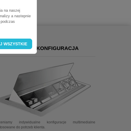
ia na naszej
nalizy a nastepnie
ń podczas
J WSZYSTKIE
NDYWIDUALNA KONFIGURACJA
ceniamy indywidualne konfiguracje multimedialne
tosowane do potrzeb klienta.