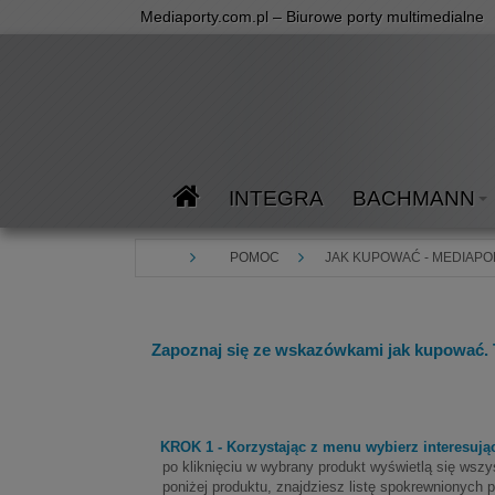
Mediaporty.com.pl – Biurowe porty multimedialne
INTEGRA
BACHMANN
POMOC
JAK KUPOWAĆ - MEDIAPO
Zapoznaj się ze wskazówkami jak kupować. 
KROK 1 - Korzystając z menu wybierz interesują
po kliknięciu w wybrany produkt wyświetlą się wsz
poniżej produktu, znajdziesz listę spokrewnionyc