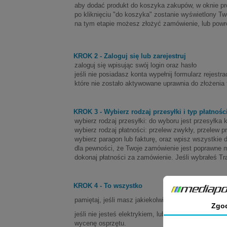
aby dodać produkt do koszyka zakupów, w oknie produ
po kliknięciu "do koszyka" zostanie wyświetlony Tw
na tym etapie możesz złożyć zamówienie, lub powró
KROK 2 - Zaloguj się lub zarejestruj
zaloguj się wpisując swój login oraz hasło
jeśli nie posiadasz konta wypełnij formularz rejest
które nie zostało aktywowane uprawnia do złożenia
KROK 3 - Wybierz rodzaj przesyłki i typ płatnośc
wybierz rodzaj przesyłki: do wyboru jest przesyłka 
wybierz rodzaj płatności: przelew zwykły, przelew pr
wybierz paragon lub fakturę, oraz wpisz wszystkie
dla pewności, że Twoje zamówienie jest poprawne 
dokonaj płatności za zamówienie. Jeśli wybrałeś T
KROK 4 - To wszystko
pamiętaj, jeśli masz jakiekolwiek, pytania, wątpliwo
Zgo
jeśli nie jesteś elektrykiem, lub nie czujesz się 
wycenę osprzętu.