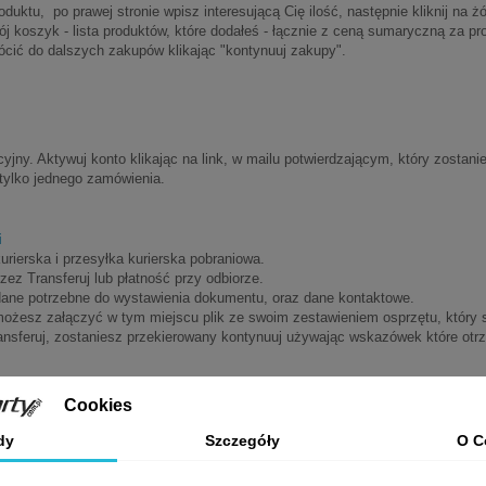
ktu, po prawej stronie wpisz interesującą Cię ilość, następnie kliknij na żó
ój koszyk - lista produktów, które dodałeś - łącznie z ceną sumaryczną za pr
cić do dalszych zakupów klikając "kontynuuj zakupy".
racyjny. Aktywuj konto klikając na link, w mailu potwierdzającym, który zosta
 tylko jednego zamówienia.
i
kurierska i przesyłka kurierska pobraniowa.
zez Transferuj lub płatność przy odbiorze.
 dane potrzebne do wystawienia dokumentu, oraz dane kontaktowe.
możesz załączyć w tym miejscu plik ze swoim zestawieniem osprzętu, któr
ransferuj, zostaniesz przekierowany kontynuuj używając wskazówek które otr
Cookies
ści, lub interesują Cię produkty których nie znalazłeś w sklepie skontaktuj się
dy
Szczegóły
O C
na siłach aby samodzielnie dobierać osprzęt, wyślij swoje zestawienie na nas