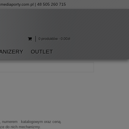
mediaporty.com.pl
| 48 505 260 715
0 produktów - 0.00zł
ANIZERY
OUTLET
czną, numerem katalogowym oraz ceną.
jące do nich mechanizmy.