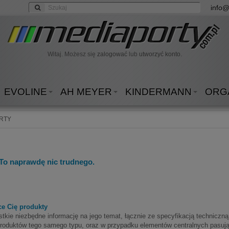
info@
Witaj. Możesz się
zalogować
lub
utworzyć konto.
EVOLINE
AH MEYER
KINDERMANN
ORG
RTY
To naprawdę nic trudnego.
ce Cię produkty
ystkie niezbędne informację na jego temat, łącznie ze specyfikacją techni
h produktów tego samego typu, oraz w przypadku elementów centralnych pasu