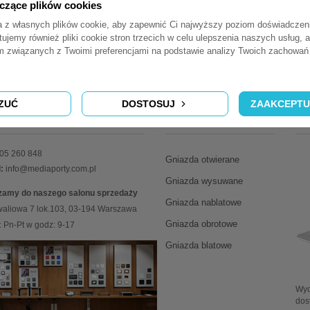
yczące plików cookies
ta z własnych plików cookie, aby zapewnić Ci najwyższy poziom doświadczen
tujemy również pliki cookie stron trzecich w celu ulepszenia naszych usług, a
am związanych z Twoimi preferencjami na podstawie analizy Twoich zachowa
ZUĆ
DOSTOSUJ
ZAAKCEPTU
TAKT
KATEGORIE
I
05 260 848
Gniazda otwierane
:
info@mediaporty.com.pl
Gniazda wysuwane
zamy do naszego salonu sprzedaży
Gniazda nablatowe
waliowa 7 lok.103, 03-194 Warszawa
Gniazda obrotowe
 Pn-Pt w godz: 9-17
Gniazda blatowe
Wy
dos