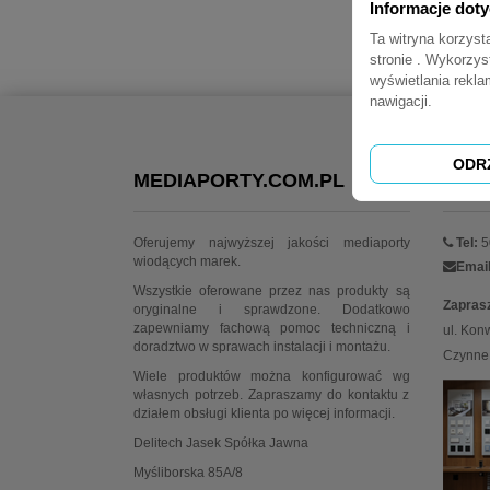
Informacje dot
Ta witryna korzys
stronie . Wykorzys
wyświetlania rekl
nawigacji.
ODR
MEDIAPORTY.COM.PL
KON
Oferujemy najwyższej jakości mediaporty
Tel:
5
wiodących marek.
Email
Wszystkie oferowane przez nas produkty są
Zapras
oryginalne i sprawdzone. Dodatkowo
zapewniamy fachową pomoc techniczną i
ul. Kon
doradztwo w sprawach instalacji i montażu.
Czynne:
Wiele produktów można konfigurować wg
własnych potrzeb. Zapraszamy do kontaktu z
działem obsługi klienta po więcej informacji.
Delitech Jasek Spółka Jawna
Myśliborska 85A/8