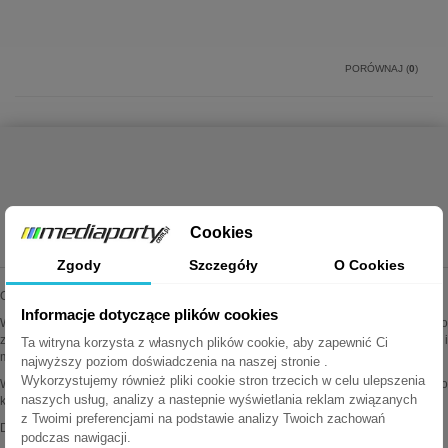
PORÓWNAJ (
0
)
Showing 1 - 2 of 2 items
MEDIAPORTY.COM.PL
Cookies
Zgody
Szczegóły
O Cookies
Oferujemy najwyższej jakości mediaporty wiodących marek.
Informacje dotyczące plików cookies
Wszystkie oferowane przez nas produkty są oryginalne i sprawdzone. Dodatkowo
zapewniamy fachową pomoc techniczną i doradztwo w sprawach instalacji i
Ta witryna korzysta z własnych plików cookie, aby zapewnić Ci
montażu.
najwyższy poziom doświadczenia na naszej stronie .
Wykorzystujemy również pliki cookie stron trzecich w celu ulepszenia
Wiele produktów można konfigurować wg własnych potrzeb. Zapraszamy do
naszych usług, analizy a nastepnie wyświetlania reklam związanych
kontaktu z działem obsługi klienta po więcej informacji.
z Twoimi preferencjami na podstawie analizy Twoich zachowań
Delitech Jasek Spółka Jawna
podczas nawigacji.