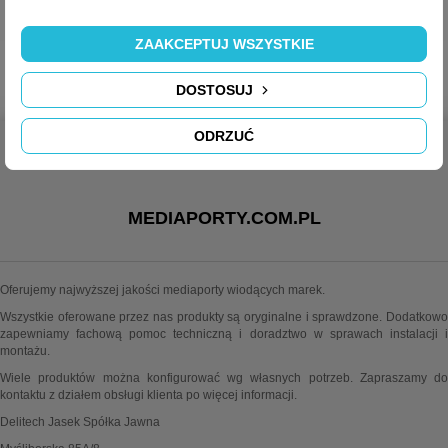
ZAAKCEPTUJ WSZYSTKIE
PORÓWNAJ (
0
)
Showing 1 - 4 of 4 items
DOSTOSUJ
ODRZUĆ
MEDIAPORTY.COM.PL
Oferujemy najwyższej jakości mediaporty wiodących marek.
Wszystkie oferowane przez nas produkty są oryginalne i sprawdzone. Dodatkowo
zapewniamy fachową pomoc techniczną i doradztwo w sprawach instalacji i
montażu.
Wiele produktów można konfigurować wg własnych potrzeb. Zapraszamy do
kontaktu z działem obsługi klienta po więcej informacji.
Delitech Jasek Spółka Jawna