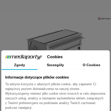
Cookies
Zgody
Szczegóły
O Cookies
Informacje dotyczące plików cookies
Ta witryna korzysta z własnych plików cookie, aby zapewnić Ci
Kindermann CablePort FLEX 4-modułowy, bez ramki
najwyższy poziom doświadczenia na naszej stronie .
Wykorzystujemy również pliki cookie stron trzecich w celu ulepszenia
naszych usług, analizy a nastepnie wyświetlania reklam związanych
Index: KM-7448000030
z Twoimi preferencjami na podstawie analizy Twoich zachowań
2x 230V + RJ45 + HDMI + VGA + Mini Jack
podczas nawigacji.