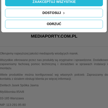
ZAAKCEPTUJ WSZYSTKIE
DOSTOSUJ
ODRZUĆ
MEDIAPORTY.COM.PL
Oferujemy najwyższej jakości mediaporty wiodących marek.
Wszystkie oferowane przez nas produkty są oryginalne i sprawdzone. Dodatkowo
zapewniamy fachową pomoc techniczną i doradztwo w sprawach instalacji i
montażu.
Wiele produktów można konfigurować wg własnych potrzeb. Zapraszamy do
kontaktu z działem obsługi klienta po więcej informacji.
Delitech Jasek Spółka Jawna
Myśliborska 85A/8
03-185 Warszawa
NIP: 113-291-95-80