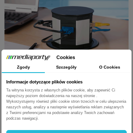
Cookies
Zgody
Szczegóły
O Cookies
Informacje dotyczące plików cookies
POBIERZ
Ta witryna korzysta z własnych plików cookie, aby zapewnić Ci
LIFT - instrukcja
najwyższy poziom doświadczenia na naszej stronie .
Wykorzystujemy również pliki cookie stron trzecich w celu ulepszenia
LIFT - instrukcja
naszych usług, analizy a nastepnie wyświetlania reklam związanych
z Twoimi preferencjami na podstawie analizy Twoich zachowań
POBIERZ (390.34K)
podczas nawigacji.