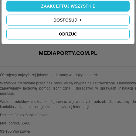
ZAAKCEPTUJ WSZYSTKIE
DOSTOSUJ
ODRZUĆ
MEDIAPORTY.COM.PL
Oferujemy najwyższej jakości mediaporty wiodących marek.
Wszystkie oferowane przez nas produkty są oryginalne i sprawdzone. Dodatkowo
zapewniamy fachową pomoc techniczną i doradztwo w sprawach instalacji i
montażu.
Wiele produktów można konfigurować wg własnych potrzeb. Zapraszamy do
kontaktu z działem obsługi klienta po więcej informacji.
Delitech Jasek Spółka Jawna
Myśliborska 85A/8
03-185 Warszawa