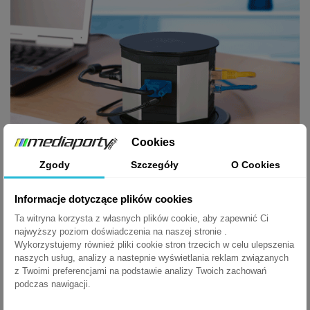
Cookies
Zgody
Szczegóły
O Cookies
Informacje dotyczące plików cookies
POBIERZ
Ta witryna korzysta z własnych plików cookie, aby zapewnić Ci
najwyższy poziom doświadczenia na naszej stronie .
LIFT - instrukcja
Wykorzystujemy również pliki cookie stron trzecich w celu ulepszenia
naszych usług, analizy a nastepnie wyświetlania reklam związanych
LIFT - instrukcja
z Twoimi preferencjami na podstawie analizy Twoich zachowań
POBIERZ (390.34K)
podczas nawigacji.