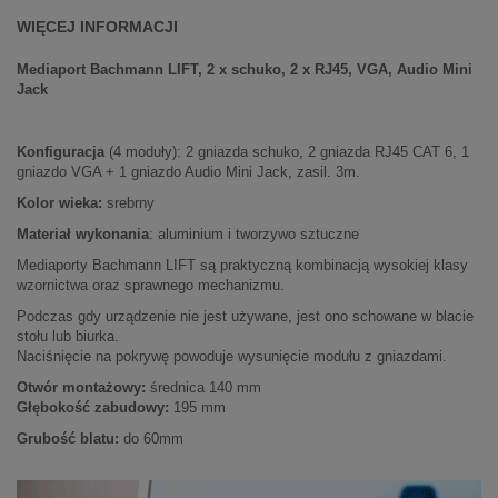
WIĘCEJ INFORMACJI
Mediaport
Bachmann LIFT, 2
x schuko, 2 x RJ45, VGA, Audio Mini
Jack
Konfiguracja
(4 moduły): 2 gniazda schuko, 2 gniazda RJ45 CAT 6, 1
gniazdo VGA + 1 gniazdo Audio Mini Jack, zasil. 3m.
Kolor wieka:
srebrny
Materiał wykonania
: aluminium i tworzywo sztuczne
Mediaporty Bachmann LIFT są praktyczną kombinacją wysokiej klasy
wzornictwa oraz sprawnego mechanizmu.
Podczas gdy urządzenie nie jest używane, jest ono schowane w blacie
stołu lub biurka.
Naciśnięcie na pokrywę powoduje wysunięcie modułu z gniazdami.
Otwór montażowy:
średnica 140 mm
Głębokość zabudowy:
195 mm
Grubość blatu:
do 60mm