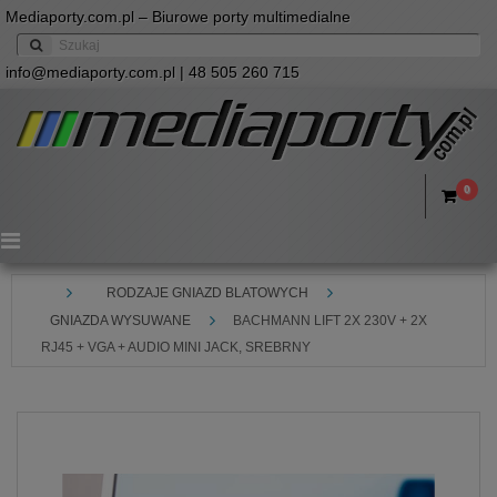
Mediaporty.com.pl – Biurowe porty multimedialne
info@mediaporty.com.pl
| 48 505 260 715
0
Menu
RODZAJE GNIAZD BLATOWYCH
GNIAZDA WYSUWANE
BACHMANN LIFT 2X 230V + 2X
RJ45 + VGA + AUDIO MINI JACK, SREBRNY