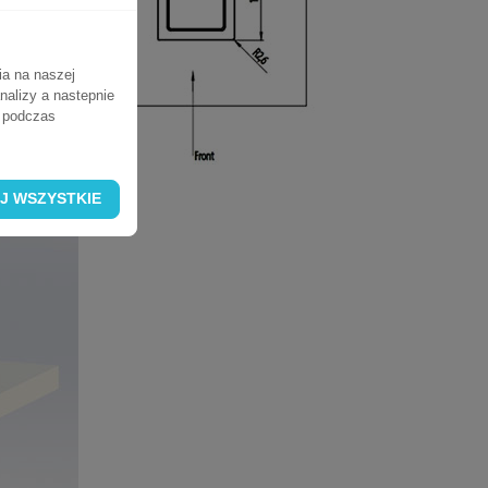
ia na naszej
nalizy a nastepnie
ń podczas
J WSZYSTKIE