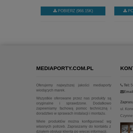
POBIERZ (966.15K)
PO
MEDIAPORTY.COM.PL
KON
Oferujemy najwyższej jakości mediaporty
Tel:
5
wiodących marek.
Email
Wszystkie oferowane przez nas produkty są
Zapras
oryginalne i sprawdzone. Dodatkowo
zapewniamy fachową pomoc techniczną i
ul. Kon
doradztwo w sprawach instalacji i montażu.
Czynne:
Wiele produktów można konfigurować wg
własnych potrzeb. Zapraszamy do kontaktu z
działem obsługi klienta po więcej informacji.