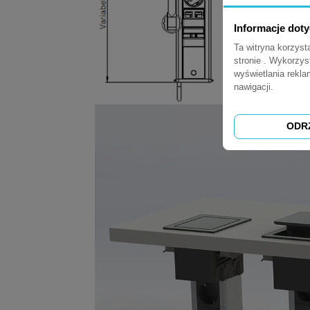
Informacje dot
Ta witryna korzys
stronie . Wykorzys
wyświetlania rekl
nawigacji.
ODR