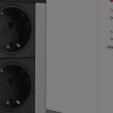
I
D
K
W
Ma