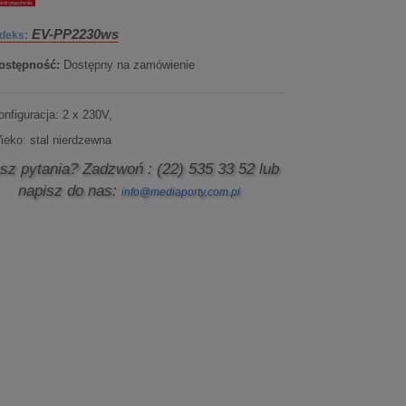
EV-PP2230ws
ndeks:
ostępność:
Dostępny na zamówienie
onfiguracja: 2 x 230V,
ieko: stal nierdzewna
sz pytania? Zadzwoń
: (22) 535 33 52
lub
napisz do nas:
info@mediaporty.com.pl