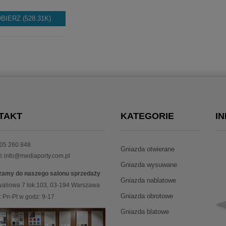
BIERZ (528.31K)
TAKT
KATEGORIE
I
05 260 848
Gniazda otwierane
:
info@mediaporty.com.pl
Gniazda wysuwane
zamy do naszego salonu sprzedaży
Gniazda nablatowe
waliowa 7 lok.103, 03-194 Warszawa
Gniazda obrotowe
 Pn-Pt w godz: 9-17
Gniazda blatowe