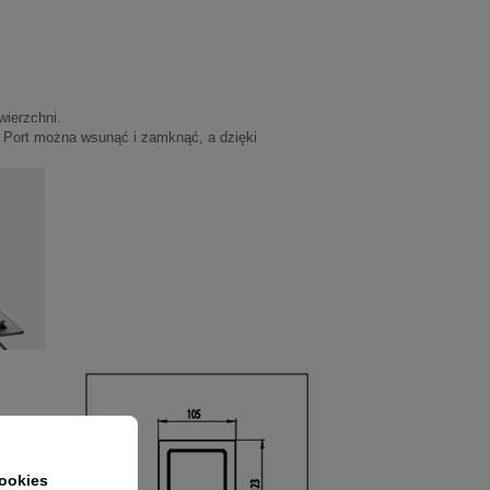
wierzchni.
i Port można wsunąć i zamknąć, a dzięki
ookies