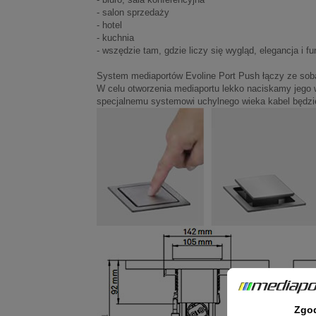
- salon sprzedaży
- hotel
- kuchnia
- wszędzie tam, gdzie liczy się wygląd, elegancja i f
System mediaportów Evoline Port Push łączy ze so
W celu otworzenia mediaportu lekko naciskamy jego 
specjalnemu systemowi uchylnego wieka kabel będzie
Zgo