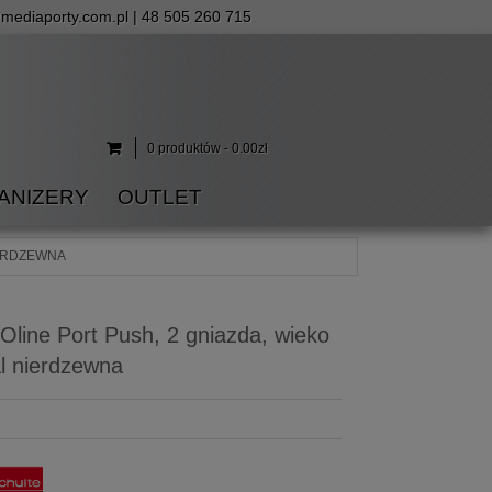
mediaporty.com.pl
| 48 505 260 715
0 produktów - 0.00zł
ANIZERY
OUTLET
IERDZEWNA
Oline Port Push, 2 gniazda, wieko
al nierdzewna