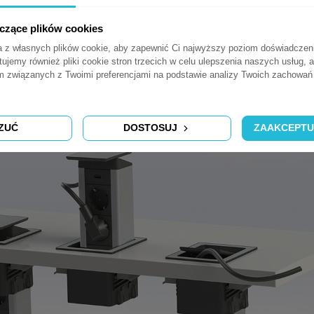
yczące plików cookies
ta z własnych plików cookie, aby zapewnić Ci najwyższy poziom doświadczen
tujemy również pliki cookie stron trzecich w celu ulepszenia naszych usług, a
am związanych z Twoimi preferencjami na podstawie analizy Twoich zachowa
ZUĆ
DOSTOSUJ
ZAAKCEPTU