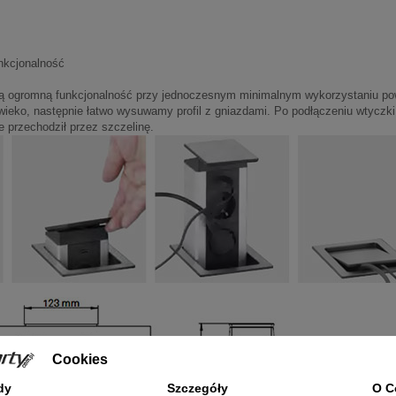
unkcjonalność
bą ogromną funkcjonalność przy jednoczesnym minimalnym wykorzystaniu po
wieko, następnie łatwo wysuwamy profil z gniazdami. Po podłączeniu wtyczk
 przechodził przez szczelinę.
Cookies
dy
Szczegóły
O C