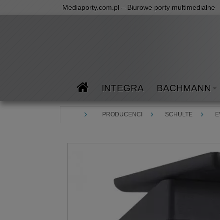
Mediaporty.com.pl – Biurowe porty multimedialne
INTEGRA
BACHMANN
PRODUCENCI
SCHULTE
E