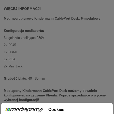
WIĘCEJ INFORMACJI
Mediaport biurowy Kindermann CablePort Desk, 6-modułowy
Konfiguracja mediaportu:
3x gniazdo zasilające 230V
2x RJ45
1x HDMI
1x VGA
2x Mini Jack
Grubość blatu:
40 - 80 mm
Mediaporty Kindermann CablePort Desk możemy dowolnie
konfigurować na życzenie Klienta. Poproś sprzedawcę o wycenę
wybranej konfiguracji!
Cookies
Kindermann
to producent najwyższej jakości produktów niezbędnych