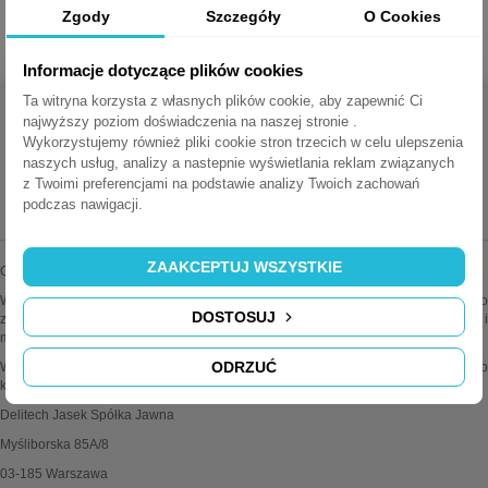
do kompleksowego wyposażenia biur i sal konferencyjnych.
Zgody
Szczegóły
O Cookies
Informacje dotyczące plików cookies
Ta witryna korzysta z własnych plików cookie, aby zapewnić Ci
najwyższy poziom doświadczenia na naszej stronie .
Wykorzystujemy również pliki cookie stron trzecich w celu ulepszenia
naszych usług, analizy a nastepnie wyświetlania reklam związanych
z Twoimi preferencjami na podstawie analizy Twoich zachowań
MEDIAPORTY.COM.PL
podczas nawigacji.
ZAAKCEPTUJ WSZYSTKIE
Oferujemy najwyższej jakości mediaporty wiodących marek.
Wszystkie oferowane przez nas produkty są oryginalne i sprawdzone. Dodatkowo
DOSTOSUJ
zapewniamy fachową pomoc techniczną i doradztwo w sprawach instalacji i
montażu.
ODRZUĆ
Wiele produktów można konfigurować wg własnych potrzeb. Zapraszamy do
kontaktu z działem obsługi klienta po więcej informacji.
Delitech Jasek Spółka Jawna
Myśliborska 85A/8
03-185 Warszawa