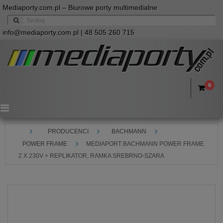
Mediaporty.com.pl – Biurowe porty multimedialne
info@mediaporty.com.pl
| 48 505 260 715
0
Menu
PRODUCENCI
BACHMANN
POWER FRAME
MEDIAPORT BACHMANN POWER FRAME
2 X 230V + REPLIKATOR, RAMKA SREBRNO-SZARA