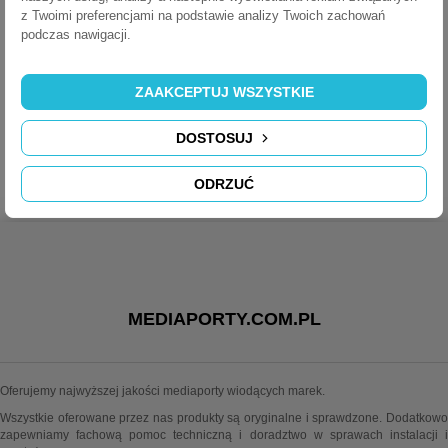
POBIERZ
z Twoimi preferencjami na podstawie analizy Twoich zachowań
podczas nawigacji.
Power Frame - Instrukcja
ZAAKCEPTUJ WSZYSTKIE
POBIERZ (360.54K)
DOSTOSUJ
ODRZUĆ
MEDIAPORTY.COM.PL
Oferujemy najwyższej jakości mediaporty wiodących marek.
Wszystkie oferowane przez nas produkty są oryginalne i sprawdzone. Dodatkowo
zapewniamy fachową pomoc techniczną i doradztwo w sprawach instalacji i