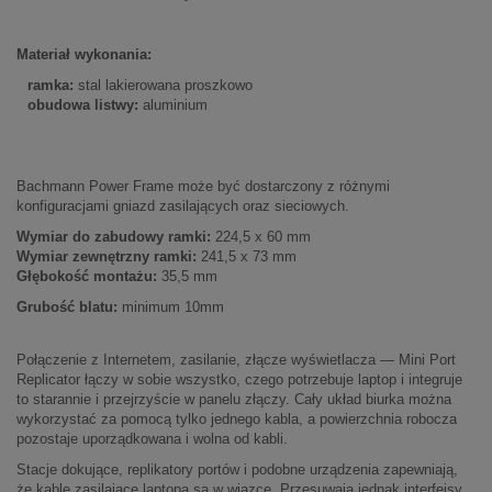
Materiał wykonania:
ramka:
stal lakierowana proszkowo
obudowa listwy:
aluminium
Bachmann Power Frame może być dostarczony z różnymi
konfiguracjami gniazd zasilających oraz sieciowych.
Wymiar do zabudowy ramki:
224,5 x 60 mm
Wymiar zewnętrzny ramki:
241,5 x 73 mm
Głębokość montażu:
35,5 mm
Grubość blatu:
minimum 10mm
Połączenie z Internetem, zasilanie, złącze wyświetlacza — Mini Port
Replicator łączy w sobie wszystko, czego potrzebuje laptop i integruje
to starannie i przejrzyście w panelu złączy.
Cały układ biurka można
wykorzystać za pomocą tylko jednego kabla, a powierzchnia robocza
pozostaje uporządkowana i wolna od kabli.
Stacje dokujące, replikatory portów i podobne urządzenia zapewniają,
że kable zasilające laptopa są w wiązce.
Przesuwają jednak interfejsy