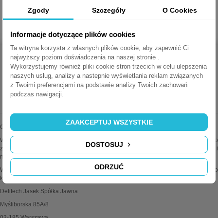
Kindermann
to producent najwyższej jakości produktów niezbędnych
Zgody
Szczegóły
O Cookies
do kompleksowego wyposażenia biur i sal konferencyjnych.
Informacje dotyczące plików cookies
Ta witryna korzysta z własnych plików cookie, aby zapewnić Ci
najwyższy poziom doświadczenia na naszej stronie .
Wykorzystujemy również pliki cookie stron trzecich w celu ulepszenia
naszych usług, analizy a nastepnie wyświetlania reklam związanych
z Twoimi preferencjami na podstawie analizy Twoich zachowań
MEDIAPORTY.COM.PL
podczas nawigacji.
ZAAKCEPTUJ WSZYSTKIE
Oferujemy najwyższej jakości mediaporty wiodących marek.
Wszystkie oferowane przez nas produkty są oryginalne i sprawdzone. Dodatkowo
DOSTOSUJ
zapewniamy fachową pomoc techniczną i doradztwo w sprawach instalacji i
montażu.
ODRZUĆ
Wiele produktów można konfigurować wg własnych potrzeb. Zapraszamy do
kontaktu z działem obsługi klienta po więcej informacji.
Delitech Jasek Spółka Jawna
Myśliborska 85A/8
03-185 Warszawa