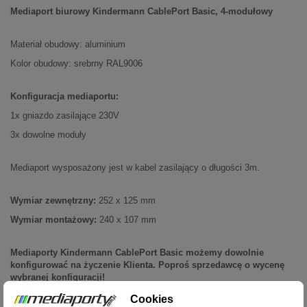
Mediaport biurowy Kindermann CablePort Basic, 4-modułowy
Materiał obudowy: aluminium
Kolor obudowy: srebrny RAL9006
Konfiguracja mediaportu:
1x gniazdo zasilające 230V
3x dowolne moduły
Mediaport wysposażony jest w kabel zasilający o długości 3m.
Wymiar zewnętrzny:
252 x 125 mm
Wymiar montażowy:
240 x 107 mm
Mediaporty Kindermann CablePort Basic możemy dowolnie
konfigurować na życzenie Klienta. Poproś sprzedawcę o wycenę
wybranej konfiguracji!
Cookies