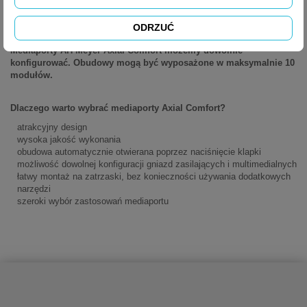
meble hotelowe
salony sprzedaży
ODRZUĆ
Mediaporty AH Meyer Axial Comfort możemy dowolnie
konfigurować. Obudowy mogą być wyposażone w maksymalnie 10
modułów.
Dlaczego warto wybrać mediaporty Axial Comfort?
atrakcyjny design
wysoka jakość wykonania
obudowa automatycznie otwierana poprzez naciśnięcie klapki
możliwość dowolnej konfiguracji gniazd zasilających i multimedialnych
łatwy montaż na zatrzaski, bez konieczności używania dodatkowych
narzędzi
szeroki wybór zastosowań mediaportu