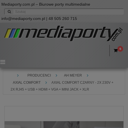
Mediaporty.com.pl – Biurowe porty multimedialne
info@mediaporty.com.pl
| 48 505 260 715
0
Menu
PRODUCENCI
AH MEYER
AXIAL COMFORT
AXIAL COMFORT CZARNY - 2X 230V +
2X RJ45 + USB + HDMI + VGA + MINI JACK + XLR