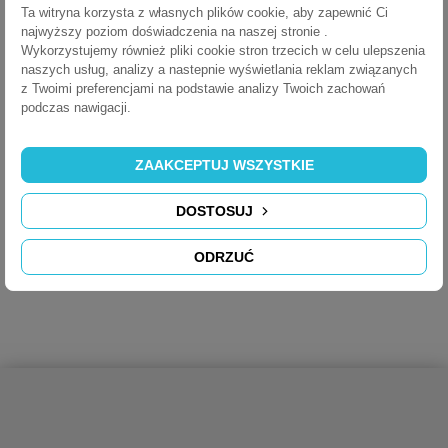
Ta witryna korzysta z własnych plików cookie, aby zapewnić Ci
najwyższy poziom doświadczenia na naszej stronie .
ARKUSZ DANYCH
Wykorzystujemy również pliki cookie stron trzecich w celu ulepszenia
naszych usług, analizy a nastepnie wyświetlania reklam związanych
z Twoimi preferencjami na podstawie analizy Twoich zachowań
Seria
Elevator
podczas nawigacji.
POBIERZ
ZAAKCEPTUJ WSZYSTKIE
Elevator - Instrukcja
DOSTOSUJ
POBIERZ (504.09K)
ODRZUĆ