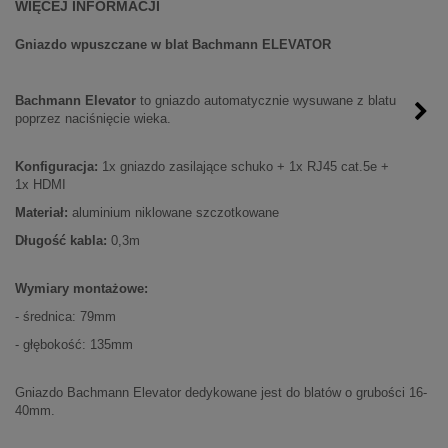
WIĘCEJ INFORMACJI
Gniazdo wpuszczane w blat
Bachmann ELEVATOR
Bachmann Elevator
to gniazdo automatycznie wysuwane z blatu
poprzez naciśnięcie wieka.
Konfiguracja:
1x gniazdo zasilające schuko + 1x RJ45 cat.5e +
1x HDMI
Materiał:
aluminium niklowane szczotkowane
Długość kabla:
0,3m
Wymiary montażowe:
- średnica: 79mm
- głębokość: 135mm
Gniazdo Bachmann Elevator dedykowane jest do blatów o grubości 16-
40mm.