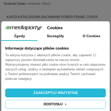
Grubość blatu:
minimum 10mm
KARTA KATALOGOWA BACHMANN POWER FRAME COVER
Cookies
POBIERZ
Zgody
Szczegóły
O Cookies
Power Frame Cover - instrukcja
Informacje dotyczące plików cookies
Ta witryna korzysta z własnych plików cookie, aby zapewnić Ci
POBIERZ (373.92K)
najwyższy poziom doświadczenia na naszej stronie .
Wykorzystujemy również pliki cookie stron trzecich w celu ulepszenia
naszych usług, analizy a nastepnie wyświetlania reklam związanych
z Twoimi preferencjami na podstawie analizy Twoich zachowań
podczas nawigacji.
ZAAKCEPTUJ WSZYSTKIE
DOSTOSUJ
MEDIAPORTY.COM.PL