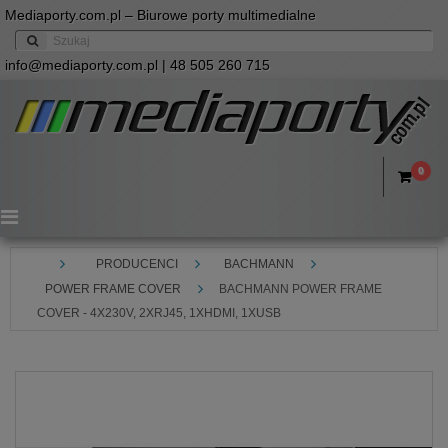
Mediaporty.com.pl – Biurowe porty multimedialne
info@mediaporty.com.pl
| 48 505 260 715
0
Menu
PRODUCENCI
BACHMANN
POWER FRAME COVER
BACHMANN POWER FRAME
COVER - 4X230V, 2XRJ45, 1XHDMI, 1XUSB