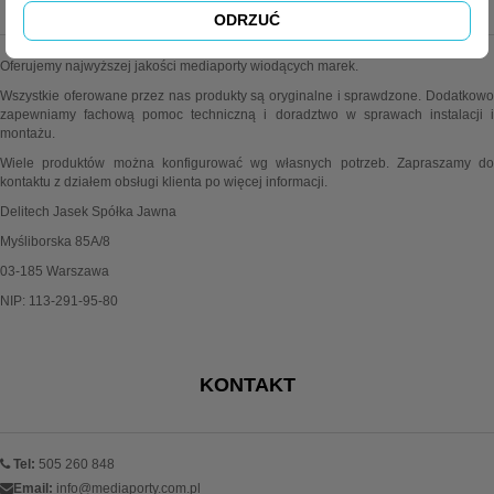
ODRZUĆ
Oferujemy najwyższej jakości mediaporty wiodących marek.
Wszystkie oferowane przez nas produkty są oryginalne i sprawdzone. Dodatkowo
zapewniamy fachową pomoc techniczną i doradztwo w sprawach instalacji i
montażu.
Wiele produktów można konfigurować wg własnych potrzeb. Zapraszamy do
kontaktu z działem obsługi klienta po więcej informacji.
Delitech Jasek Spółka Jawna
Myśliborska 85A/8
03-185 Warszawa
NIP: 113-291-95-80
KONTAKT
Tel:
505 260 848
Email:
info@mediaporty.com.pl