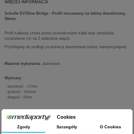
WIĘCEJ INFORMACJI
Schulte EVOline Bridge - Profil mocowany na taśmę dwustronną,
50mm
Profil kablowy chroni przed uszkodzeniem kabli oraz umożliwia
rozdzielenie ich na 2 oddzielne wiązki.
Przyklejany do podłogi za pomocą dwustronnej taśmy samoprzylepnej.
Materiał wykonania
: aluminium
Wymiary:
wysokość - 17mm
grubość - 156mm
długość - 50cm
W komplecie również 4szt. klipsów do kabli.
Cookies
Zgody
Szczegóły
O Cookies