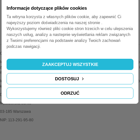
Informacje dotyczące plików cookies
Ta witryna korzysta z własnych plików cookie, aby zapewnić Ci
najwyższy poziom doświadczenia na naszej stronie .
Wykorzystujemy również pliki cookie stron trzecich w celu ulepszenia
MEDIAPORTY.COM.PL
naszych usług, analizy a nastepnie wyświetlania reklam związanych
z Twoimi preferencjami na podstawie analizy Twoich zachowań
podczas nawigacji.
Oferujemy najwyższej jakości mediaporty wiodących marek.
Wszystkie oferowane przez nas produkty są oryginalne i sprawdzone. Dodatkowo
ZAAKCEPTUJ WSZYSTKIE
zapewniamy fachową pomoc techniczną i doradztwo w sprawach instalacji i
montażu.
DOSTOSUJ
Wiele produktów można konfigurować wg własnych potrzeb. Zapraszamy do
kontaktu z działem obsługi klienta po więcej informacji.
ODRZUĆ
Delitech Jasek Spółka Jawna
Myśliborska 85A/8
03-185 Warszawa
NIP: 113-291-95-80