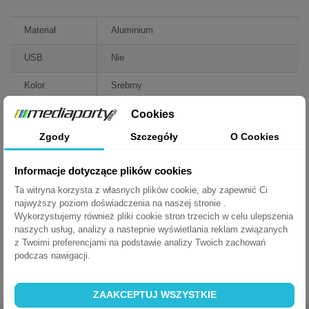
Materiał
Aluminium
USB
Nie
Kolor
Srebrny
Podświetlenie
Brak
Cookies
Zgody
Szczegóły
O Cookies
VGA
Nie
RCA
Nie
Informacje dotyczące plików cookies
Ta witryna korzysta z własnych plików cookie, aby zapewnić Ci
Displayport
Nie
najwyższy poziom doświadczenia na naszej stronie .
Wykorzystujemy również pliki cookie stron trzecich w celu ulepszenia
HDMI
Nie
naszych usług, analizy a nastepnie wyświetlania reklam związanych
z Twoimi preferencjami na podstawie analizy Twoich zachowań
USB Charger
Nie
podczas nawigacji.
ZAAKCEPTUJ WSZYSTKIE