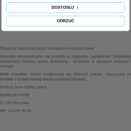
DOSTOSUJ
ODRZUĆ
MEDIAPORTY.COM.PL
Oferujemy najwyższej jakości mediaporty wiodących marek.
Wszystkie oferowane przez nas produkty są oryginalne i sprawdzone. Dodatkowo
zapewniamy fachową pomoc techniczną i doradztwo w sprawach instalacji i
montażu.
Wiele produktów można konfigurować wg własnych potrzeb. Zapraszamy do
kontaktu z działem obsługi klienta po więcej informacji.
Delitech Jasek Spółka Jawna
Myśliborska 85A/8
03-185 Warszawa
NIP: 113-291-95-80