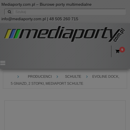
Mediaporty.com.pl – Biurowe porty multimedialne
info@mediaporty.com.pl
| 48 505 260 715
0
Menu
PRODUCENCI
SCHULTE
EVOLINE DOCK,
5 GNIAZD, 2 STOPKI, MEDIAPORT SCHULTE