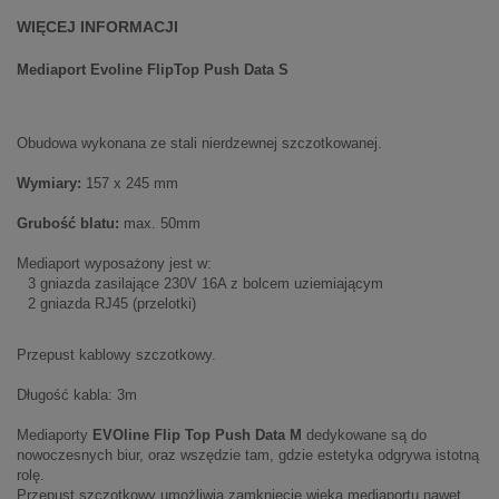
WIĘCEJ INFORMACJI
Mediaport Evoline FlipTop Push Data S
Obudowa wykonana ze stali nierdzewnej szczotkowanej.
Wymiary:
157 x 245 mm
Grubość blatu:
max. 50mm
Mediaport wyposażony jest w:
3 gniazda zasilające 230V 16A z bolcem uziemiającym
2 gniazda RJ45 (przelotki)
Przepust kablowy szczotkowy.
Długość kabla: 3m
Mediaporty
EVOline Flip Top Push Data M
dedykowane są do
nowoczesnych biur, oraz wszędzie tam, gdzie estetyka odgrywa istotną
rolę.
Przepust szczotkowy umożliwia zamknięcie wieka mediaportu nawet