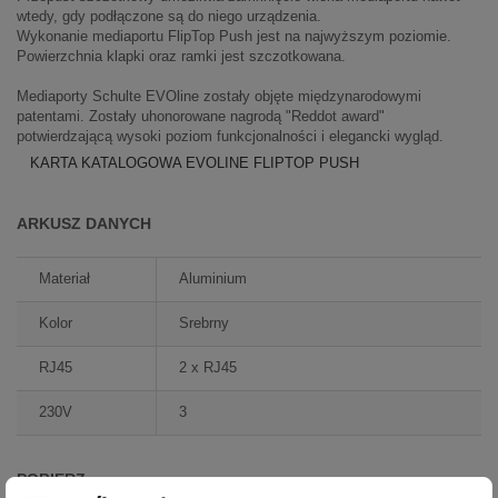
wtedy, gdy podłączone są do niego urządzenia.
Wykonanie mediaportu FlipTop Push jest na najwyższym poziomie.
Powierzchnia klapki oraz ramki jest szczotkowana.
Mediaporty Schulte EVOline zostały objęte międzynarodowymi
patentami. Zostały uhonorowane nagrodą "Reddot award"
potwierdzającą wysoki poziom funkcjonalności i elegancki wygląd.
KARTA KATALOGOWA EVOLINE FLIPTOP PUSH
ARKUSZ DANYCH
Materiał
Aluminium
Kolor
Srebrny
RJ45
2 x RJ45
230V
3
POBIERZ