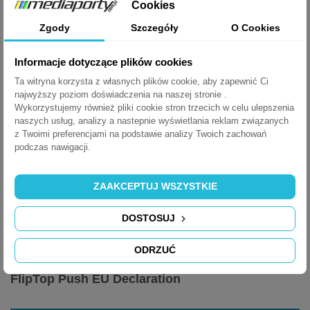
Cookies
FlipTop Push Data Sheet
Zgody
Szczegóły
O Cookies
POBIERZ (479.86K)
Informacje dotyczące plików cookies
Ta witryna korzysta z własnych plików cookie, aby zapewnić Ci
najwyższy poziom doświadczenia na naszej stronie .
FlipTop Push Brochure
Wykorzystujemy również pliki cookie stron trzecich w celu ulepszenia
naszych usług, analizy a nastepnie wyświetlania reklam związanych
z Twoimi preferencjami na podstawie analizy Twoich zachowań
POBIERZ (900.4K)
podczas nawigacji.
ZAAKCEPTUJ WSZYSTKIE
FlipTop Push Instructions
DOSTOSUJ
POBIERZ (930.25K)
ODRZUĆ
FlipTop Push EU Declaration