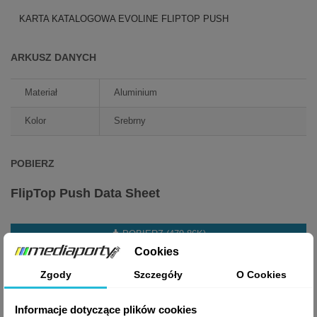
KARTA KATALOGOWA EVOLINE FLIPTOP PUSH
ARKUSZ DANYCH
Materiał
Aluminium
Kolor
Srebrny
POBIERZ
FlipTop Push Data Sheet
POBIERZ (479.86K)
Cookies
Zgody
Szczegóły
O Cookies
FlipTop Push Brochure
Informacje dotyczące plików cookies