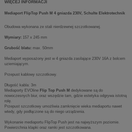
WIĘCEJ INFORMACJI
Mediaport FlipTop Push M 4 gniazda 230V, Schulte Elektrotechnik
Obudowa wykonana ze stali nierdzewnej szczotkowanej.
Wymiary:
157 x 245 mm
Grubość blatu:
max. 50mm
Mediaport wyposażony jest w 4 gniazda zasilające 230V 16A z bolcem
uziemiającym.
Przepust kablowy szczotkowy.
Długość kabla: 3m
Mediaporty EVOline
Flip Top Push M
dedykowane są do
nowoczesnych biur, oraz wszędzie tam, gdzie estetyka odgrywa istotną
rolę.
Przepust szczotkowy umożliwia zamknięcie wieka mediaportu nawet
wtedy, gdy podłączone są do niego urządzenia.
Wykonanie mediaportu FlipTop Push jest na najwyższym poziomie.
Powierzchnia klapki oraz ramki jest szczotkowana.