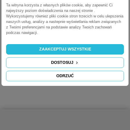
POBIERZ (900.4K)
Ta witryna korzysta z własnych plików cookie, aby zapewnić Ci
najwyższy poziom doświadczenia na naszej stronie .
Wykorzystujemy również pliki cookie stron trzecich w celu ulepszenia
naszych usług, analizy a nastepnie wyświetlania reklam związanych
FlipTop Push Instructions
z Twoimi preferencjami na podstawie analizy Twoich zachowań
podczas nawigacji.
POBIERZ (930.25K)
ZAAKCEPTUJ WSZYSTKIE
FlipTop Push EU Declaration
DOSTOSUJ
POBIERZ (956.94K)
ODRZUĆ