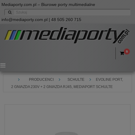
Mediaporty.com.pl – Biurowe porty multimedialne
info@mediaporty.com.pl
| 48 505 260 715
0
Menu
PRODUCENCI
SCHULTE
EVOLINE PORT,
2 GNIAZDA 230V + 2 GNIAZDA RJ45, MEDIAPORT SCHULTE