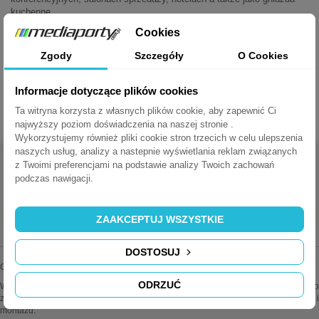
kuchenne.
Cookies
Mediaporty Schulte EVOline zostały objęte międzynarodowymi
patentami. Zostały uhonorowane nagrodą "Reddot award"
Zgody
Szczegóły
O Cookies
potwierdzającą wysoki poziom funkcjonalności i elegancki wygląd.
Informacje dotyczące plików cookies
KARTA KATALOGOWA EVOLINIE PORT
Ta witryna korzysta z własnych plików cookie, aby zapewnić Ci
najwyższy poziom doświadczenia na naszej stronie .
Wykorzystujemy również pliki cookie stron trzecich w celu ulepszenia
naszych usług, analizy a nastepnie wyświetlania reklam związanych
z Twoimi preferencjami na podstawie analizy Twoich zachowań
podczas nawigacji.
MEDIAPORTY.COM.PL
ZAAKCEPTUJ WSZYSTKIE
DOSTOSUJ
Oferujemy najwyższej jakości mediaporty wiodących marek.
ODRZUĆ
Wszystkie oferowane przez nas produkty są oryginalne i sprawdzone. Dodatkowo
zapewniamy fachową pomoc techniczną i doradztwo w sprawach instalacji i
montażu.