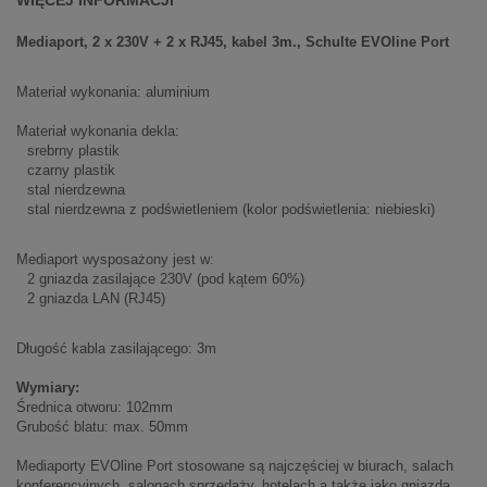
WIĘCEJ INFORMACJI
Mediaport, 2 x 230V + 2 x RJ45, kabel 3m., Schulte EVOline Port
Materiał wykonania: aluminium
Materiał wykonania dekla:
srebrny plastik
czarny plastik
stal nierdzewna
stal nierdzewna z podświetleniem (kolor podświetlenia: niebieski)
Mediaport wysposażony jest w:
2 gniazda zasilające 230V (pod kątem 60%)
2 gniazda LAN (RJ45)
Długość kabla zasilającego: 3m
Wymiary:
Średnica otworu: 102mm
Grubość blatu: max. 50mm
Mediaporty EVOline Port stosowane są najczęściej w biurach, salach
konferencyjnych, salonach sprzedaży, hotelach a także jako gniazda