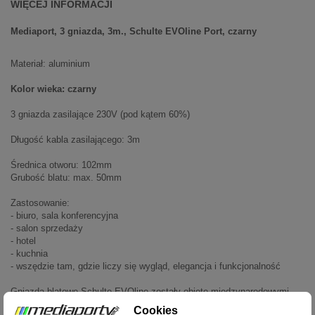
WIĘCEJ INFORMACJI
Mediaport, 3 gniazda, 3m., Schulte EVOline Port, czarny
Materiał: aluminium
Kolor wieka: czarny
3 gniazda zasilające 230V (pod kątem 60%)
Długość kabla zasilającego: 3m
Średnica otworu: 102mm
Grubość blatu: max. 50mm
Zastosowanie:
- biuro, sala konferencyjna
- salon sprzedaży
- hotel
- kuchnia
- wszędzie tam, gdzie liczy się wygląd, elegancja i funkcjonalność
Gniazda blatowe Schulte EVOline zostały objęte międzynarodowymi
patentami. Zostały uhonorowane nagrodą "Reddot award"
Cookies