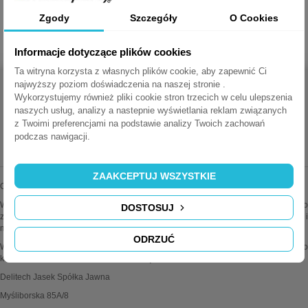
potwierdzającą wysoki poziom funkcjonalności i elegancki wygląd.
Zgody
Szczegóły
O Cookies
KARTA KATALOGOWA EVOLINIE PORT
Informacje dotyczące plików cookies
Ta witryna korzysta z własnych plików cookie, aby zapewnić Ci
najwyższy poziom doświadczenia na naszej stronie .
Wykorzystujemy również pliki cookie stron trzecich w celu ulepszenia
naszych usług, analizy a nastepnie wyświetlania reklam związanych
z Twoimi preferencjami na podstawie analizy Twoich zachowań
MEDIAPORTY.COM.PL
podczas nawigacji.
ZAAKCEPTUJ WSZYSTKIE
Oferujemy najwyższej jakości mediaporty wiodących marek.
Wszystkie oferowane przez nas produkty są oryginalne i sprawdzone. Dodatkowo
DOSTOSUJ
zapewniamy fachową pomoc techniczną i doradztwo w sprawach instalacji i
montażu.
ODRZUĆ
Wiele produktów można konfigurować wg własnych potrzeb. Zapraszamy do
kontaktu z działem obsługi klienta po więcej informacji.
Delitech Jasek Spółka Jawna
Myśliborska 85A/8