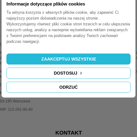
Informacje dotyczące plików cookies
Ta witryna korzysta z własnych plików cookie, aby zapewnić Ci
najwyższy poziom doświadczenia na naszej stronie .
MEDIAPORTY.COM.PL
Wykorzystujemy również pliki cookie stron trzecich w celu ulepszenia
naszych usług, analizy a nastepnie wyświetlania reklam związanych
z Twoimi preferencjami na podstawie analizy Twoich zachowań
podczas nawigacji.
Oferujemy najwyższej jakości mediaporty wiodących marek.
Wszystkie oferowane przez nas produkty są oryginalne i sprawdzone. Dodatkowo
zapewniamy fachową pomoc techniczną i doradztwo w sprawach instalacji i
ZAAKCEPTUJ WSZYSTKIE
montażu.
Wiele produktów można konfigurować wg własnych potrzeb. Zapraszamy do
DOSTOSUJ
kontaktu z działem obsługi klienta po więcej informacji.
Delitech Jasek Spółka Jawna
ODRZUĆ
Myśliborska 85A/8
03-185 Warszawa
NIP: 113-291-95-80
KONTAKT