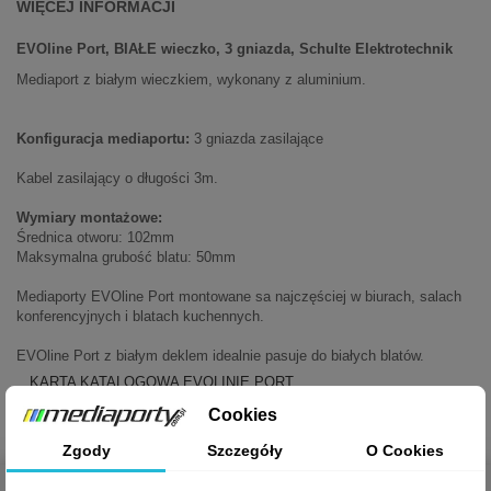
WIĘCEJ INFORMACJI
EVOline Port, BIAŁE wieczko, 3 gniazda, Schulte Elektrotechnik
Mediaport z białym wieczkiem, wykonany z aluminium.
Konfiguracja mediaportu:
3 gniazda zasilające
Kabel zasilający o długości 3m.
Wymiary montażowe:
Średnica otworu: 102mm
Maksymalna grubość blatu: 50mm
Mediaporty EVOline Port montowane sa najczęściej w biurach, salach
konferencyjnych i blatach kuchennych.
EVOline Port z białym deklem idealnie pasuje do białych blatów.
KARTA KATALOGOWA EVOLINIE PORT
Cookies
Zgody
Szczegóły
O Cookies