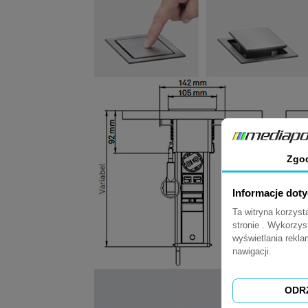
Zgo
Informacje dot
Ta witryna korzys
stronie . Wykorzys
wyświetlania rekl
nawigacji.
ODR