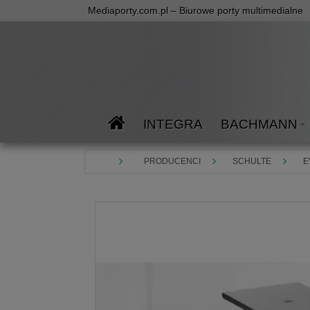
Mediaporty.com.pl – Biurowe porty multimedialne
INTEGRA
BACHMANN
PRODUCENCI
SCHULTE
E