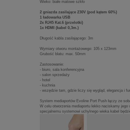
Wieko: białe matowe szkło
2 gniazda zasilające 230V (pod kątem 60%)
1 ładowarka USB
2x RJ45 Kat.6 (przelotki)
1x HDMI (kabel 0,3m.)
Długość kabla zasilającego: 3m
Wymiary otworu montażowego: 105 x 123mm
Grubość blatu: max. 50mm
Zastosowanie:
- biuro, sala konferencyjna
- salon sprzedaży
- hotel
- kuchnia
- wszędzie tam, gdzie liczy się wygląd, elegancja i f
System mediaportów Evoline Port Push łączy ze so
W celu otworzenia mediaportu lekko naciskamy jego 
specjalnemu systemowi uchylnego wieka kabel będzie