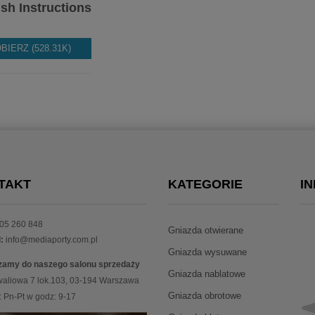
sh Instructions
BIERZ (528.31K)
TAKT
KATEGORIE
I
05 260 848
Gniazda otwierane
:
info@mediaporty.com.pl
Gniazda wysuwane
zamy do naszego salonu sprzedaży
Gniazda nablatowe
waliowa 7 lok.103, 03-194 Warszawa
Gniazda obrotowe
 Pn-Pt w godz: 9-17