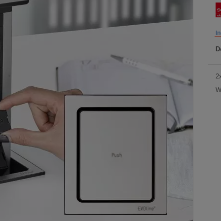
I
D
2
W