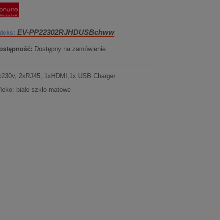
EV-PP22302RJHDUSBchww
ndeks:
ostępność:
Dostępny na zamówienie
x230v, 2xRJ45, 1xHDMI,1x USB Charger
ieko: białe szkło matowe