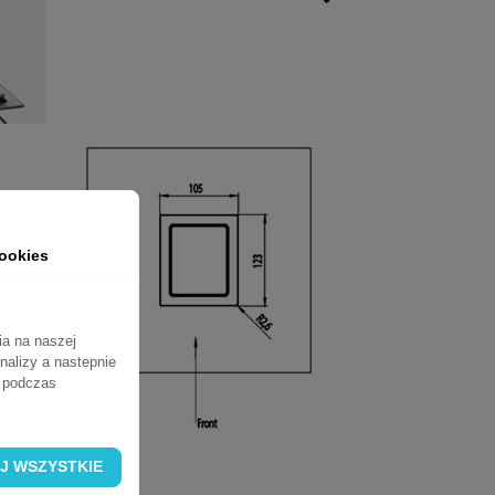
ookies
ia na naszej
nalizy a nastepnie
ń podczas
J WSZYSTKIE