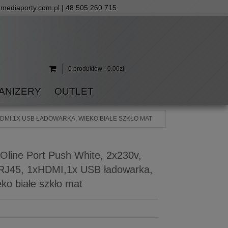
mediaporty.com.pl
| 48 505 260 715
0 produktów - 0.00zł
ANIZERY
OUTLET
HDMI,1X USB ŁADOWARKA, WIEKO BIAŁE SZKŁO MAT
Oline Port Push White, 2x230v,
RJ45, 1xHDMI,1x USB ładowarka,
eko białe szkło mat