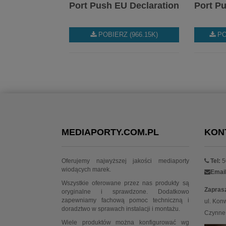
Port Push EU Declaration
Port Pu
POBIERZ (966.15K)
PO
MEDIAPORTY.COM.PL
KON
Oferujemy najwyższej jakości mediaporty
Tel:
5
wiodących marek.
Email
Wszystkie oferowane przez nas produkty są
Zapras
oryginalne i sprawdzone. Dodatkowo
zapewniamy fachową pomoc techniczną i
ul. Kon
doradztwo w sprawach instalacji i montażu.
Czynne:
Wiele produktów można konfigurować wg