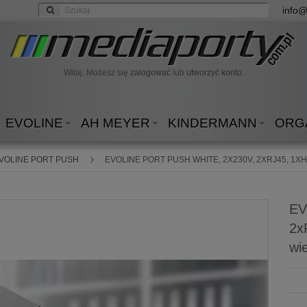
info@
Witaj. Możesz się
zalogować
lub
utworzyć konto.
EVOLINE
AH MEYER
KINDERMANN
ORG
VOLINE PORT PUSH
EVOLINE PORT PUSH WHITE, 2X230V, 2XRJ45, 1X
EV
2x
wi