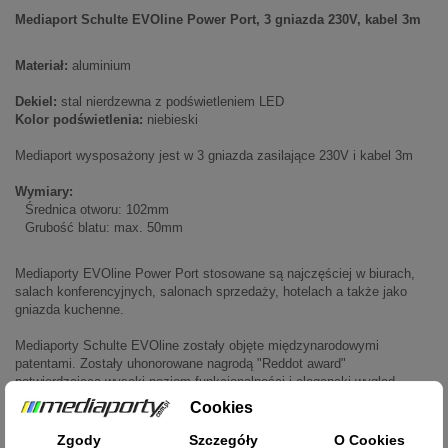
Mediaport
Schulte EVOline Power Port
, 3 gniazda 230V, kabel 3m
Materiał:
aluminium
Dekiel:
stal nierdzewna z podświetleniem LED
Kolor podświetlenia:
niebieski
Mediaport wysposażony jest w
3 gniazda zasilające 230V i kabel 3m
Wymiary:
Średnica otworu: 102mm
Grubość blatu: max. 50mm
Mediaporty EVOline Power Port stosowane są najczęściej w biurach,
salach konferencyjnych, salonach sprzedaży, hotelach a także jako
gniazda kuchenne.
Mediaporty Schulte EVOline zostały objęte międzynarodowymi
patentami. Zostały uhonorowane nagrodą "Reddot award"
potwierdzającą wysoki poziom funkcjonalności i elegancki wygląd.
KARTA KATALOGOWA EVOLINIE PORT
Cookies
Zgody
Szczegóły
O Cookies