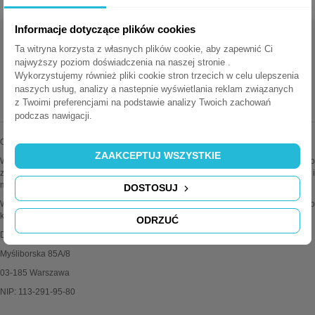
Informacje dotyczące plików cookies
Ta witryna korzysta z własnych plików cookie, aby zapewnić Ci
najwyższy poziom doświadczenia na naszej stronie .
Wykorzystujemy również pliki cookie stron trzecich w celu ulepszenia
naszych usług, analizy a nastepnie wyświetlania reklam związanych
MEDIAPORTY.COM.PL
z Twoimi preferencjami na podstawie analizy Twoich zachowań
podczas nawigacji.
Oferujemy najwyższej jakości mediaporty wiodących marek.
ZAAKCEPTUJ WSZYSTKIE
Wszystkie oferowane przez nas produkty są oryginalne i sprawdzone. Dodatkowo
zapewniamy fachową pomoc techniczną i doradztwo w sprawach instalacji i
montażu.
DOSTOSUJ
Wiele produktów można konfigurować wg własnych potrzeb. Zapraszamy do
kontaktu z działem obsługi klienta po więcej informacji.
ODRZUĆ
Delitech Jasek Spółka Jawna
Myśliborska 85A/8
03-185 Warszawa
NIP: 113-291-95-80