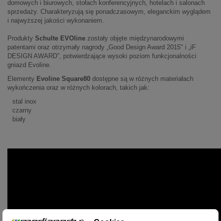
domowych i biurowych, stołach konferencyjnych, hotelach i salonach
sprzedaży. Charakteryzują się ponadczasowym, eleganckim wyglądem
i najwyższej jakości wykonaniem.
Produkty
Schulte EVOline
zostały objęte międzynarodowymi
patentami oraz otrzymały nagrody „Good Design Award 2015" i „iF
DESIGN AWARD”, potwierdzające wysoki poziom funkcjonalności
gniazd Evoline.
Elementy
Evoline Square80
dostępne są w różnych materiałach
wykończenia oraz w różnych kolorach, takich jak:
stal inox
czarny
biały