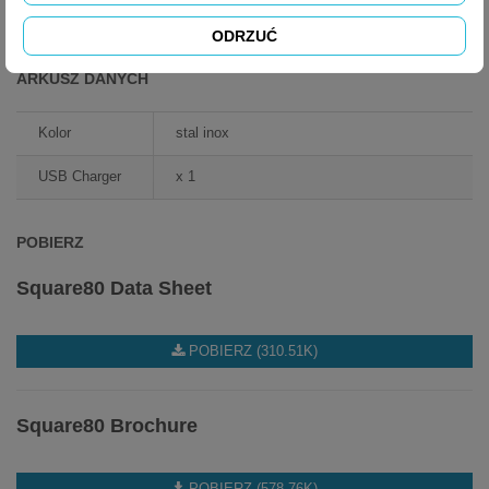
KARTA KATALOGOWA EVOLINE SQUARE80
ODRZUĆ
ARKUSZ DANYCH
Kolor
stal inox
USB Charger
x 1
POBIERZ
Square80 Data Sheet
POBIERZ (310.51K)
Square80 Brochure
POBIERZ (578.76K)