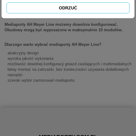
ODRZUĆ
Mediaporty AH Meyer Line możemy dowolnie konfigurować.
Obudowy mogą być wyposażone w maksymalnie 10 modułów.
Dlaczego warto wybrać mediaporty AH Meyer Line?
atrakcyjny design
wysoka jakość wykonania
możliwość dowolnej konfiguracji gniazd zasilających i multimedialnych
łatwy montaż na zatrzaski, bez konieczności używania dodatkowych
narzędzi
szeroki wybór zastosowań mediaportu