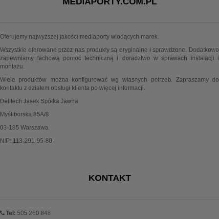
MEDIAPORTY.COM.PL
Oferujemy najwyższej jakości mediaporty wiodących marek.
Wszystkie oferowane przez nas produkty są oryginalne i sprawdzone. Dodatkowo
zapewniamy fachową pomoc techniczną i doradztwo w sprawach instalacji i
montażu.
Wiele produktów można konfigurować wg własnych potrzeb. Zapraszamy do
kontaktu z działem obsługi klienta po więcej informacji.
Delitech Jasek Spółka Jawna
Myśliborska 85A/8
03-185 Warszawa
NIP: 113-291-95-80
KONTAKT
Tel:
505 260 848