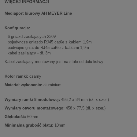
WIĘCEJ INFORMACJI
Mediaport biurowy AH MEYER Line
Konfiguracja:
6 gniazd zasilających 230V
pojedyncze gniazdo RJ45 cat6e z kablem 1,9m
podwójne gniazdo RJ45 cat6e z kablami 1,9m
kabel zasilający - dł. 3m
Kabel zasilający montowany jest na stałe od dołu listwy.
Kolor ramki:
czarny
Materiał wykonania:
aluminium
Wymiary ramki 8-modułowej:
486,2 x 84 mm (dł. x szer.)
Wymiary otworu montażowego:
458 x 77,5 (dł. x szer.)
Głębokość:
60mm
Minimalna grubość blatu:
10mm