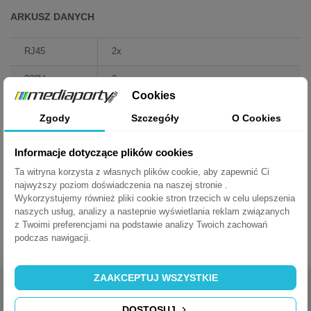
ARKUSZ DANYCH
RJ45
2x
230V
2x
Cookies
Zgody
Szczegóły
O Cookies
POBIERZ
CONI - Instrukcja
Informacje dotyczące plików cookies
Ta witryna korzysta z własnych plików cookie, aby zapewnić Ci
najwyższy poziom doświadczenia na naszej stronie .
POBIERZ (506.7K)
Wykorzystujemy również pliki cookie stron trzecich w celu ulepszenia
naszych usług, analizy a nastepnie wyświetlania reklam związanych
z Twoimi preferencjami na podstawie analizy Twoich zachowań
podczas nawigacji.
ZAAKCEPTUJ WSZYSTKIE
DOSTOSUJ