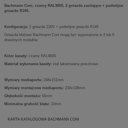
Bachmann Coni, czarny RAL9005, 2 gniazda zasilające + podwójne
gniazdo RJ45.
Konfiguracja:
2 gniazda 230V + podwójne gniazdo RJ45
Gniazda blatowe Bachmann Coni mogą być wyposażone w 3 lub 6
dowolnych modułów.
Kolor kasety:
czarny RAL9005
Materiał wykonania kasety:
stal lakierowana proszkowo
Wymiary mediaportu:
248x151mm
Wymiary montażowe mediaportu:
230x138mm
Głębokość montażu:
56mm
Minimalna grubość blatu:
10mm
KARTA KATALOGOWA BACHMANN CONI