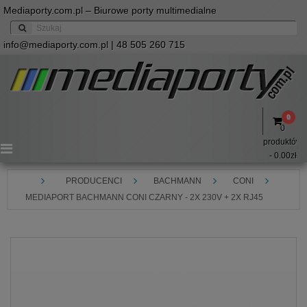
Mediaporty.com.pl – Biurowe porty multimedialne
info@mediaporty.com.pl
| 48 505 260 715
0
0
produktów
Menu
- 0.00zł
PRODUCENCI
BACHMANN
CONI
MEDIAPORT BACHMANN CONI CZARNY - 2X 230V + 2X RJ45