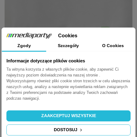
Cookies
Zgody
Szczegóły
O Cookies
Informacje dotyczące plików cookies
Ta witryna korzysta z własnych plików cookie, aby zapewnić Ci
najwyższy poziom doświadczenia na naszej stronie .
Wykorzystujemy również pliki cookie stron trzecich w celu ulepszenia
naszych usług, analizy a nastepnie wyświetlania reklam związanych
z Twoimi preferencjami na podstawie analizy Twoich zachowań
Zastosowanie:
podczas nawigacji.
stoły biurowe i konferencyjne
biurka i blaty kuchenne
ZAAKCEPTUJ WSZYSTKIE
stoły laboratoryjne
meble szkolne
meble hotelowe
DOSTOSUJ
salony sprzedaży