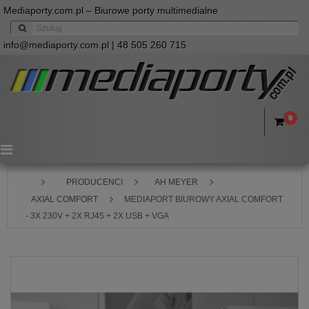
Mediaporty.com.pl – Biurowe porty multimedialne
info@mediaporty.com.pl
| 48 505 260 715
0
Menu
PRODUCENCI
AH MEYER
AXIAL COMFORT
MEDIAPORT BIUROWY AXIAL COMFORT
- 3X 230V + 2X RJ45 + 2X USB + VGA