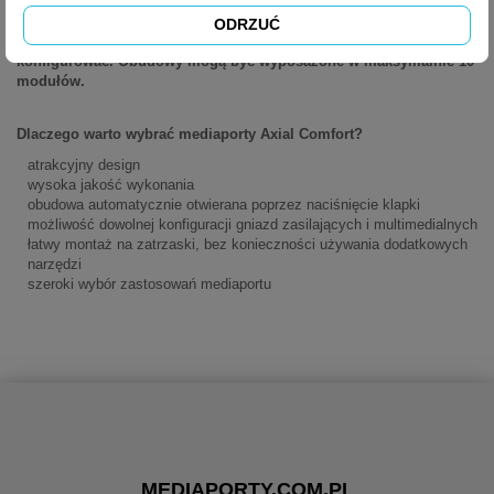
ODRZUĆ
Mediaporty AH Meyer Axial Comfort możemy dowolnie
konfigurować. Obudowy mogą być wyposażone w maksymalnie 10
modułów.
Dlaczego warto wybrać mediaporty Axial Comfort?
atrakcyjny design
wysoka jakość wykonania
obudowa automatycznie otwierana poprzez naciśnięcie klapki
możliwość dowolnej konfiguracji gniazd zasilających i multimedialnych
łatwy montaż na zatrzaski, bez konieczności używania dodatkowych
narzędzi
szeroki wybór zastosowań mediaportu
MEDIAPORTY.COM.PL