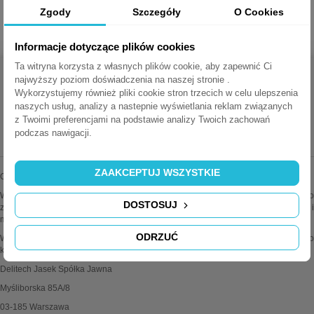
potwierdzającą wysoki poziom funkcjonalności i elegancki wygląd.
Zgody
Szczegóły
O Cookies
Informacje dotyczące plików cookies
Ta witryna korzysta z własnych plików cookie, aby zapewnić Ci
najwyższy poziom doświadczenia na naszej stronie .
Wykorzystujemy również pliki cookie stron trzecich w celu ulepszenia
naszych usług, analizy a nastepnie wyświetlania reklam związanych
z Twoimi preferencjami na podstawie analizy Twoich zachowań
MEDIAPORTY.COM.PL
podczas nawigacji.
ZAAKCEPTUJ WSZYSTKIE
Oferujemy najwyższej jakości mediaporty wiodących marek.
Wszystkie oferowane przez nas produkty są oryginalne i sprawdzone. Dodatkowo
DOSTOSUJ
zapewniamy fachową pomoc techniczną i doradztwo w sprawach instalacji i
montażu.
ODRZUĆ
Wiele produktów można konfigurować wg własnych potrzeb. Zapraszamy do
kontaktu z działem obsługi klienta po więcej informacji.
Delitech Jasek Spółka Jawna
Myśliborska 85A/8
03-185 Warszawa