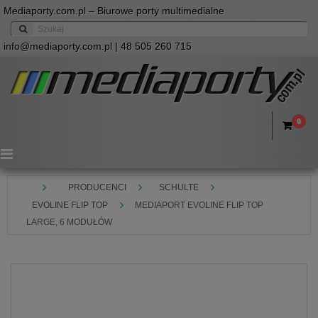
Mediaporty.com.pl – Biurowe porty multimedialne
info@mediaporty.com.pl
| 48 505 260 715
0
Menu
PRODUCENCI
SCHULTE
EVOLINE FLIP TOP
MEDIAPORT EVOLINE FLIP TOP
LARGE, 6 MODUŁÓW