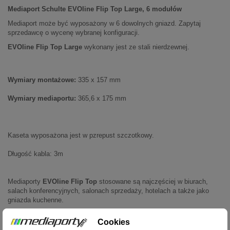
Mediaport Schulte EVOline Flip Top Large, 6 modułów
Mediaport może być wyposażony w 6 dowolnych gniazd. Zapytaj
sprzedawcę o wycenę wybranej konfiguracji.
EVOline Flip Top Large
wykonany jest ze stali nierdzewnej.
Wymiary montażowe:
335 x 157 mm
Wymiary mediaportu:
365,6 x 175 mm
Kaseta wyposażona jest w pzrepust szczotkowy.
Długość kabla: 3m
Mediaporty
EVOline Flip Top
stosowane są najczęściej w biurach,
salach konferencyjnych, salonach sprzedaży, hotelach a także jako
gniazda kuchenne.
Mediaporty Schulte EVOline zostały objęte międzynarodowymi
Cookies
patentami. Zostały uhonorowane nagrodą "Reddot award"