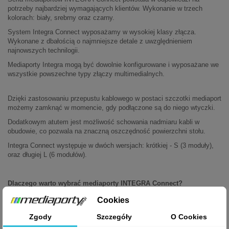
potrzeby najbardziej wymagających klientów. Wykonanie w trzech
kolorach: biały, srebrny oraz czarny.
System Integra Connect wyposażamy w wysokiej klasy złącza.
Wykonane z dbałością o najmniejsze detale z uwzględnieniem
najnowszych technilogii.
Mediaporty Integra mogą być dowolnie konfigurowane i wyposażane we
wszystkie powszechne typy złączy multimedialnych.
Dzięki zastosowaniu przepustu kablowego w postaci szczotki mediaport
możemy zamknąć w momencie, gdy podłączone są do niego wtyczki.
Dodatkowym atutem jest możliwość schowania nadmiaru kabli w
obudowie, co pozwala na znaczną oszczędność powierzchni stołu.
Integra Connect występuje w dwóch wersjach: krótkiej - S (3 moduły),
oraz długiej L (6 modułów).
Dlaczego warto wybrać mediaporty INTEGRA Connect?
- mediaport zintegrowany z blatem
Cookies
- minimalna głębokość zabudowy
Zgody
Szczegóły
O Cookies
- mediaport wyposażony w przepust szczotkowy