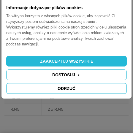
- listwy zasilające można dowolnie konfigurować
Informacje dotyczące plików cookies
- eleganckie wzornictwo dopasowuje się do blatu stołu
Ta witryna korzysta z własnych plików cookie, aby zapewnić Ci
najwyższy poziom doświadczenia na naszej stronie .
Wykorzystujemy również pliki cookie stron trzecich w celu ulepszenia
KARTA KATALOGOWA INTEGRA
naszych usług, analizy a nastepnie wyświetlania reklam związanych
z Twoimi preferencjami na podstawie analizy Twoich zachowań
podczas nawigacji.
ARKUSZ DANYCH
ZAAKCEPTUJ WSZYSTKIE
Materiał
Stal/metal
Kolor
Aluminium
DOSTOSUJ
VGA
Tak
ODRZUĆ
HDMI
Tak
RJ45
2 x RJ45