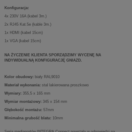
Konfiguracja:
4x 230V 16A (kabel 3m.)
2x RJ45 Kat.5e (kable 3m.)
1x HDMI (kabel 15cm)
1x VGA (kabel 15cm)
NA ŻYCZENIE KLIENTA SPORZĄDZIMY WYCENĘ NA
INDYWIDUALNĄ KONFIGURACJĘ GNIAZD.
Kolor obudowy:
biały RAL9010
Materiał wykonania:
stal lakierowana proszkowo
Wymiary:
355,5 x 165 mm
Wymiar montażowy:
345 x 154 mm
Głębokość montażu:
57mm
Minimalna grubość blatu:
10mm
Seria mediaportów INTEGRA Connect powstała w odpowiedzi na