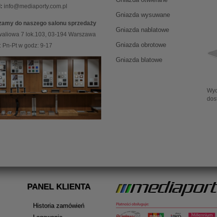
:
info@mediaporty.com.pl
Gniazda wysuwane
zamy do naszego salonu sprzedaży
Gniazda nablatowe
waliowa 7 lok.103, 03-194 Warszawa
Gniazda obrotowe
 Pn-Pt w godz: 9-17
Gniazda blatowe
Wy
dos
PANEL KLIENTA
Historia zamówień