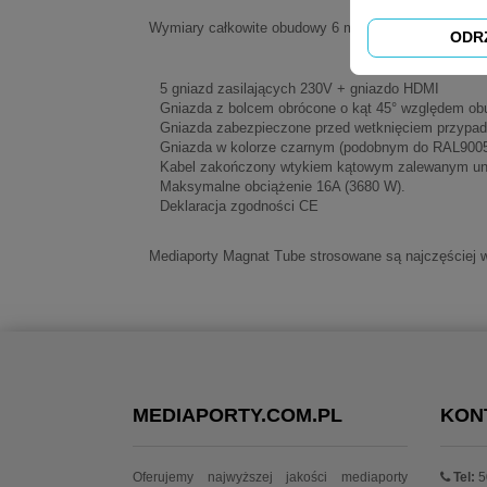
Wymiary całkowite obudowy 6 modułowej SWG 354
ODR
5 gniazd zasilających 230V + gniazdo HDMI
Gniazda z bolcem obrócone o kąt 45° względem ob
Gniazda zabezpieczone przed wetknięciem przypa
Gniazda w kolorze czarnym (podobnym do RAL9005
Kabel zakończony wtykiem kątowym zalewanym un
Maksymalne obciążenie 16A (3680 W).
Deklaracja zgodności CE
Mediaporty Magnat Tube strosowane są najczęściej w
MEDIAPORTY.COM.PL
KON
Oferujemy najwyższej jakości mediaporty
Tel:
5