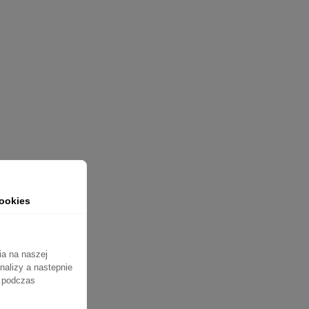
porty.com.pl
ookies
ia na naszej
nalizy a nastepnie
ń podczas