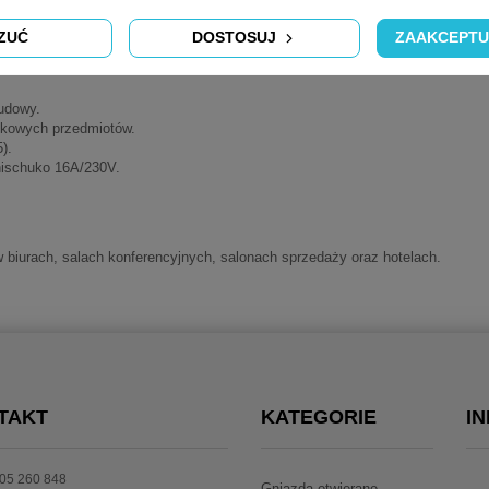
x100x70mm.
ZUĆ
DOSTOSUJ
ZAAKCEPTU
udowy.
dkowych przedmiotów.
).
ischuko 16A/230V.
 biurach, salach konferencyjnych, salonach sprzedaży oraz hotelach.
TAKT
KATEGORIE
I
05 260 848
Gniazda otwierane