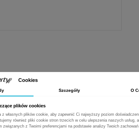
tania? Zadzwoń
: (22) 535 33 52
lub napisz do nas:
info@media
Cookies
dy
Szczegóły
O C
yczące plików cookies
ta z własnych plików cookie, aby zapewnić Ci najwyższy poziom doświadczen
 HDMI, kabel 3m.
tujemy również pliki cookie stron trzecich w celu ulepszenia naszych usług, a
am związanych z Twoimi preferencjami na podstawie analizy Twoich zachowa
owo na kolor czarny (RAL9005).