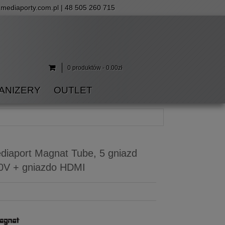
mediaporty.com.pl
| 48 505 260 715
0 produktów - 0.00zł
ANIZERY
OUTLET
diaport Magnat Tube, 5 gniazd
0V + gniazdo HDMI