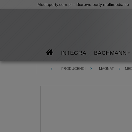
Mediaporty.com.pl – Biurowe porty multimedialne
INTEGRA
BACHMANN
PRODUCENCI
MAGNAT
MED