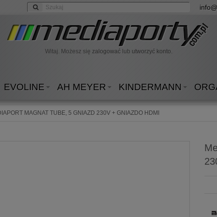
info@
Witaj. Możesz się
zalogować
lub
utworzyć konto.
EVOLINE
AH MEYER
KINDERMANN
ORG
IAPORT MAGNAT TUBE, 5 GNIAZD 230V + GNIAZDO HDMI
Me
23