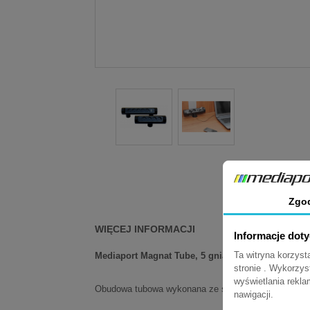
Masz py
Zgo
WIĘCEJ INFORMACJI
Informacje dot
Ta witryna korzys
Mediaport Magnat Tube, 5 gniazd 230V + gniazdo
stronie . Wykorzys
wyświetlania rekl
Obudowa tubowa wykonana ze stali malowanej proszk
nawigacji.