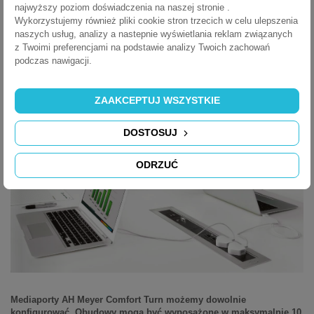
najwyższy poziom doświadczenia na naszej stronie .
meble hotelowe
Wykorzystujemy również pliki cookie stron trzecich w celu ulepszenia
salony sprzedaży
naszych usług, analizy a nastepnie wyświetlania reklam związanych
z Twoimi preferencjami na podstawie analizy Twoich zachowań
Mediaport obrotowy umożliwa łatwy dostęp do gniazd z dwóch stron
podczas nawigacji.
stołu, co znacznie ułatwia użytkowanie mediaportów w biurach i salach
konferencyjnych.
ZAAKCEPTUJ WSZYSTKIE
DOSTOSUJ
ODRZUĆ
Mediaporty AH Meyer Comfort Turn możemy dowolnie
konfigurować. Obudowy mogą być wyposażone w maksymalnie 10