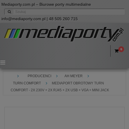
Mediaporty.com.pl – Biurowe porty multimedialne
info@mediaporty.com.pl
| 48 505 260 715
0
Menu
PRODUCENCI
AH MEYER
TURN COMFORT
MEDIAPORT OBROTOWY TURN
COMFORT - 2X 230V + 2X RJ45 + 2X USB + VGA + MINI JACK