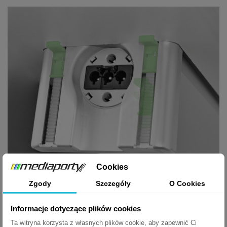
Cookies
Zgody
Szczegóły
O Cookies
Zastosowanie:
stoły biurowe i konferencyjne
Informacje dotyczące plików cookies
biurka i blaty kuchenne
stoły laboratoryjne
Ta witryna korzysta z własnych plików cookie, aby zapewnić Ci
meble szkolne